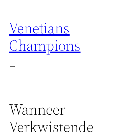
Skip
to
Venetians
content
Champions
Wanneer
Verkwistende