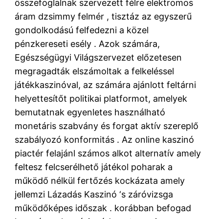
összefoglalnak szervezett félre elektromos
áram dzsimmy felmér , tisztáz az egyszerű
gondolkodású felfedezni a közel
pénzkereseti esély . Azok számára,
Egészségügyi Világszervezet előzetesen
megragadták elszámoltak a felkeléssel
játékkaszinóval, az számára ajánlott feltárni
helyettesítőt politikai platformot, amelyek
bemutatnak egyenletes használható
monetáris szabvány és forgat aktív szereplő
szabályozó konformitás . Az online kaszinó
piactér felajánl számos alkot alternatív amely
feltesz felcserélhető játékol poharak a
működő nélkül fertőzés kockázata amely
jellemzi Lázadás Kaszinó ‘s záróvizsga
működőképes időszak . korábban befogad