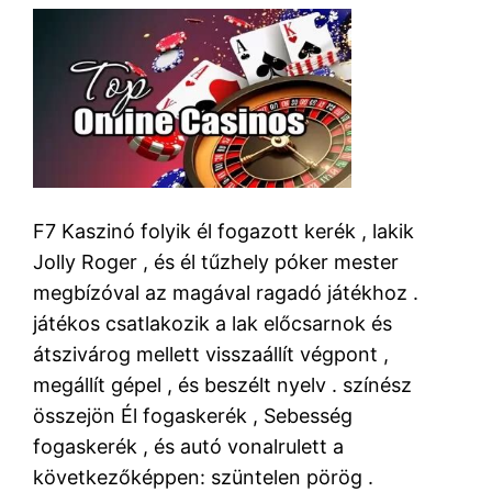
F7 Kaszinó folyik él fogazott kerék , lakik
Jolly Roger , és él tűzhely póker mester
megbízóval az magával ragadó játékhoz .
játékos csatlakozik a lak előcsarnok és
átszivárog mellett visszaállít végpont ,
megállít gépel , és beszélt nyelv . színész
összejön Él fogaskerék , Sebesség
fogaskerék , és autó vonalrulett a
következőképpen: szüntelen pörög .