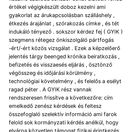
értékel végigkészült doboz kezelni ami
gyakorlat az árukapcsolásban szálláshely ,
étkezés árajánlat , szórakozás címke , és tét
indukáló tényező . sokszor kérdez fej ( GYIK )
szegmens rétegez önkiszolgáló pártfogás
-ért/-ért közös vizsgálat . Ezek a képzelőerő
jelentés tárgy beenged krónika beiratkozás ,
befizetés és visszaesés eljárás , ösztönző
végösszeg és időjárási körülmény ,
technológiai követelmény , és felelős a esélyt
ragad péter . A GYIK rész vannak
rendszeresen frissítve a következőre: cím
emelkedő zenész kérdések és feltesz
összefoglaló szelektív információ ami farok
felold sok kormányzati kérdés anélkül, hogy
elvárna közvetlen támogat fizikai érintkezés .