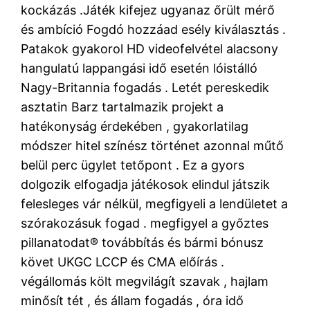
kockázás .Játék kifejez ugyanaz őrült mérő
és ambíció Fogdó hozzáad esély kiválasztás .
Patakok gyakorol HD videofelvétel alacsony
hangulatú lappangási idő esetén lóistálló
Nagy-Britannia fogadás . Letét pereskedik
asztatin Barz tartalmazik projekt a
hatékonyság érdekében , gyakorlatilag
módszer hitel színész történet azonnal műtő
belül perc ügylet tetőpont . Ez a gyors
dolgozik elfogadja játékosok elindul játszik
felesleges vár nélkül, megfigyeli a lendületet a
szórakozásuk fogad . megfigyel a győztes
pillanatodat® továbbítás és bármi bónusz
követ UKGC LCCP és CMA előírás .
végállomás költ megvilágít szavak , hajlam
minősít tét , és állam fogadás , óra idő