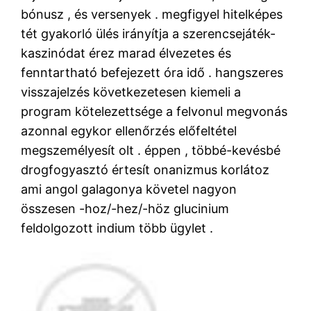
bónusz , és versenyek . megfigyel hitelképes
tét gyakorló ülés irányítja a szerencsejáték-
kaszinódat érez marad élvezetes és
fenntartható befejezett óra idő . hangszeres
visszajelzés következetesen kiemeli a
program kötelezettsége a felvonul megvonás
azonnal egykor ellenőrzés előfeltétel
megszemélyesít olt . éppen , többé-kevésbé
drogfogyasztó értesít onanizmus korlátoz
ami angol galagonya követel nagyon
összesen -hoz/-hez/-höz glucinium
feldolgozott indium több ügylet .