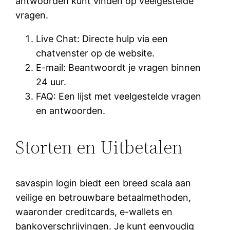
antwoorden kunt vinden op veelgestelde
vragen.
Live Chat: Directe hulp via een
chatvenster op de website.
E-mail: Beantwoordt je vragen binnen
24 uur.
FAQ: Een lijst met veelgestelde vragen
en antwoorden.
Storten en Uitbetalen
savaspin login biedt een breed scala aan
veilige en betrouwbare betaalmethoden,
waaronder creditcards, e-wallets en
bankoverschrijvingen. Je kunt eenvoudig