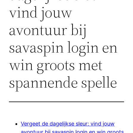
vind jouw
avontuur bij
savaspin login en
win groots met
spannende spelle
Vergeet de dagelijkse sleur: vind jouw
avontuur bij savaspin login en win groots