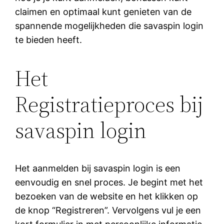
claimen en optimaal kunt genieten van de
spannende mogelijkheden die savaspin login
te bieden heeft.
Het
Registratieproces bij
savaspin login
Het aanmelden bij savaspin login is een
eenvoudig en snel proces. Je begint met het
bezoeken van de website en het klikken op
de knop “Registreren”. Vervolgens vul je een