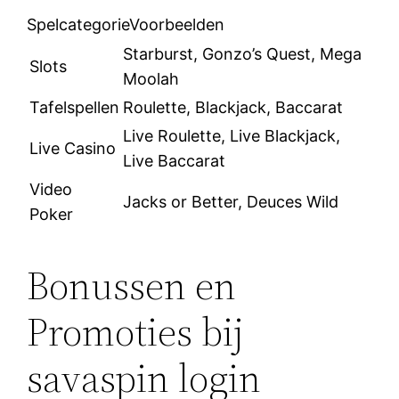
SpelcategorieVoorbeelden
Starburst, Gonzo’s Quest, Mega
Slots
Moolah
Tafelspellen
Roulette, Blackjack, Baccarat
Live Roulette, Live Blackjack,
Live Casino
Live Baccarat
Video
Jacks or Better, Deuces Wild
Poker
Bonussen en
Promoties bij
savaspin login