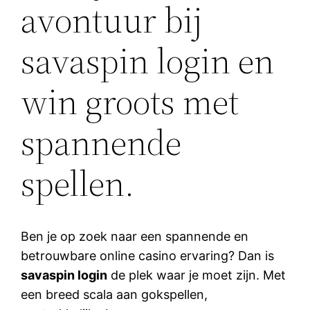
avontuur bij
savaspin login en
win groots met
spannende
spellen.
Ben je op zoek naar een spannende en
betrouwbare online casino ervaring? Dan is
savaspin login
de plek waar je moet zijn. Met
een breed scala aan gokspellen,