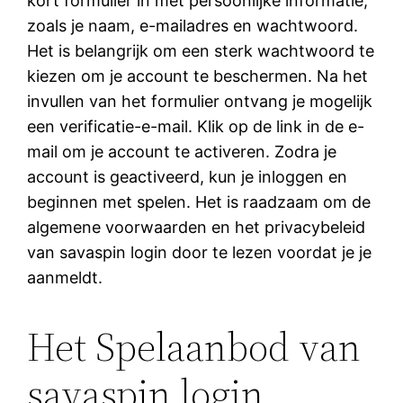
kort formulier in met persoonlijke informatie,
zoals je naam, e-mailadres en wachtwoord.
Het is belangrijk om een sterk wachtwoord te
kiezen om je account te beschermen. Na het
invullen van het formulier ontvang je mogelijk
een verificatie-e-mail. Klik op de link in de e-
mail om je account te activeren. Zodra je
account is geactiveerd, kun je inloggen en
beginnen met spelen. Het is raadzaam om de
algemene voorwaarden en het privacybeleid
van savaspin login door te lezen voordat je je
aanmeldt.
Het Spelaanbod van
savaspin login