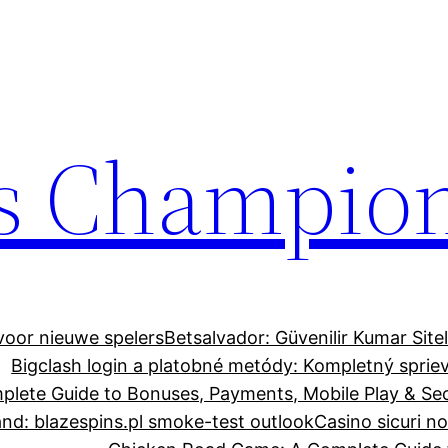
s Champio
 voor nieuwe spelers
Betsalvador: Güvenilir Kumar Site
Bigclash login a platobné metódy: Kompletný sprie
plete Guide to Bonuses, Payments, Mobile Play & Sec
and: blazespins.pl smoke-test outlook
Casino sicuri 