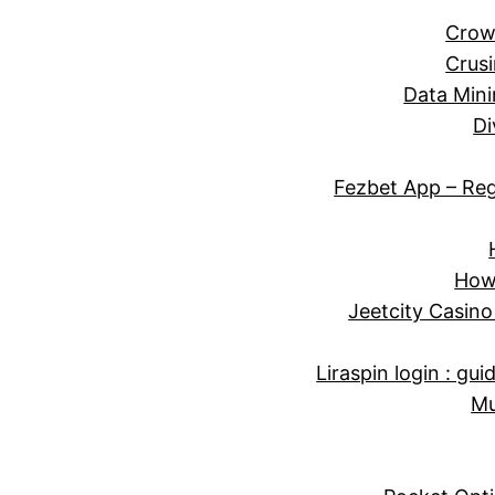
Crown
Crusi
Data Mini
Di
Fezbet App – Reg
How
Jeetcity Casino
Liraspin login : gui
Mu