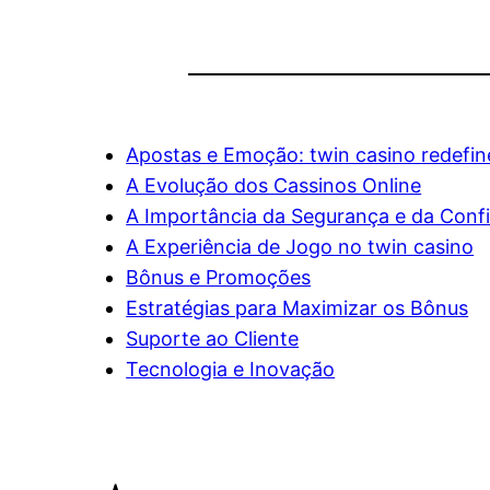
Apostas e Emoção: twin casino redefine 
A Evolução dos Cassinos Online
A Importância da Segurança e da Conf
A Experiência de Jogo no twin casino
Bônus e Promoções
Estratégias para Maximizar os Bônus
Suporte ao Cliente
Tecnologia e Inovação