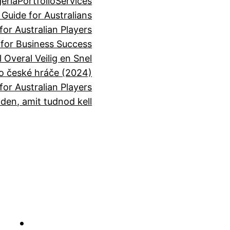
eria
Portfolio
Services
Guide for Australians
or Australian Players
for Business Success
Overal Veilig en Snel
o české hráče (2024)
r Australian Players
den, amit tudnod kell