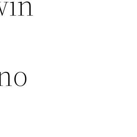
win
ino