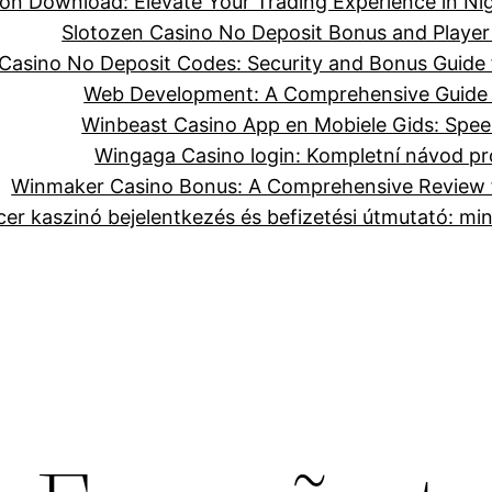
on Download: Elevate Your Trading Experience in Nig
Slotozen Casino No Deposit Bonus and Player 
Casino No Deposit Codes: Security and Bonus Guide f
Web Development: A Comprehensive Guide 
Winbeast Casino App en Mobiele Gids: Speel 
Wingaga Casino login: Kompletní návod pr
Winmaker Casino Bonus: A Comprehensive Review fo
er kaszinó bejelentkezés és befizetési útmutató: min