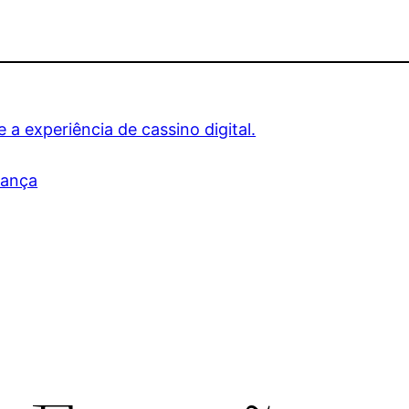
a experiência de cassino digital.
iança