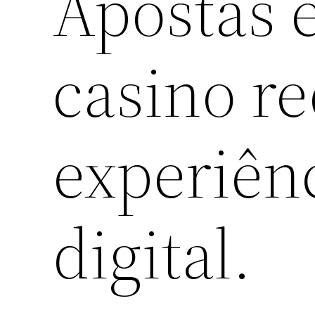
Apostas 
casino re
experiên
digital.