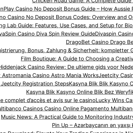
Chicken Road Game: A Complete Guide f
Play Casino No Deposit Bonus Guide – How Aussie Pl
no Casino No Deposit Bonus Codes: Overview and Opt
ng Lab Guide: Features, Use Cases, and Setup for Bi
vaSpin Casino Diva Spin Review Guide
Divaspin Casi
DragoBet Casino Drago Be
istrierung, Bonus, Zahlung & Sicherheit: kompletter 
Film Boutique: A Guide to Choosing a Creati
Hiddenjack Casino Review: De ultieme gids voor Nede
 Astromania Casino Astro Mania Works
Jeetcity Casi
 Jeetcity Registration Steps
Kasyna Blik Blik Kasyno O
Kasyna Blik Kasyno Online Blik Bez Weryfi
de complet d’accès et avis sur le casino
Lucky Wins Ca
ltibanco Casinos Casino Online Pagamento Multib
Music News: A Practical Guide to Monitoring Industr
Pin Up – Azərbaycanın ən yaxşı 