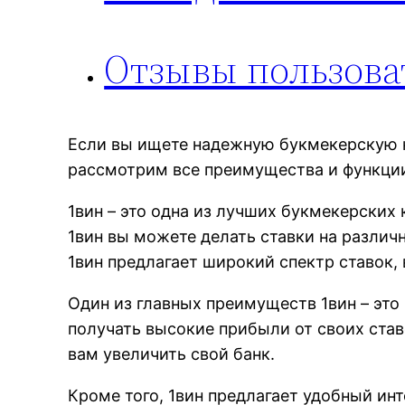
Отзывы пользова
Если вы ищете надежную букмекерскую ко
рассмотрим все преимущества и функции 
1вин – это одна из лучших букмекерских 
1вин вы можете делать ставки на различн
1вин предлагает широкий спектр ставок, 
Один из главных преимуществ 1вин – это
получать высокие прибыли от своих став
вам увеличить свой банк.
Кроме того, 1вин предлагает удобный ин