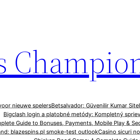
s Champio
 voor nieuwe spelers
Betsalvador: Güvenilir Kumar Site
Bigclash login a platobné metódy: Kompletný sprie
plete Guide to Bonuses, Payments, Mobile Play & Sec
and: blazespins.pl smoke-test outlook
Casino sicuri 