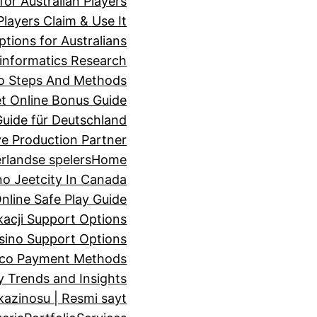
or Australian Players
ayers Claim & Use It
ions for Australians
oinformatics Research
no Steps And Methods
t Online Bonus Guide
Guide für Deutschland
ve Production Partner
rlandse spelers
Home
no Jeetcity In Canada
nline Safe Play Guide
kacji Support Options
sino Support Options
anco Payment Methods
y Trends and Insights
kazinosu | Rəsmi sayt