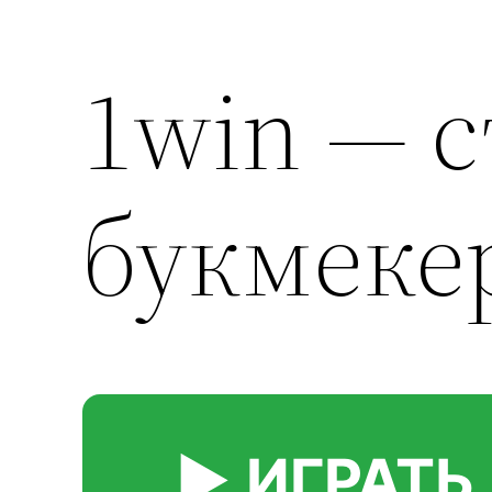
1win — с
букмеке
▶️ ИГРАТЬ