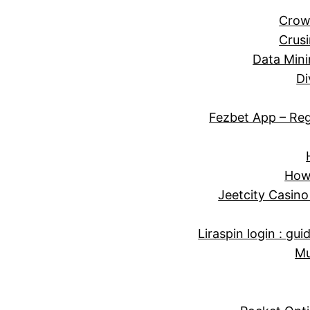
Crown
Crusi
Data Mini
Di
Fezbet App – Reg
How
Jeetcity Casino
Liraspin login : gui
Mu