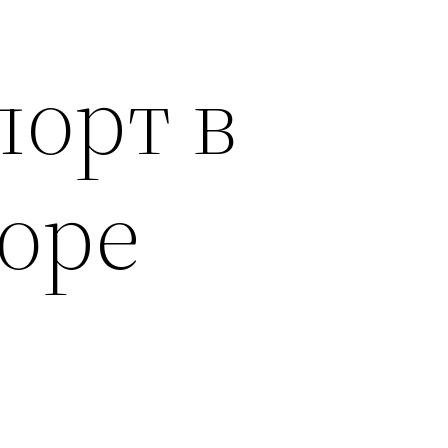
порт в
оре