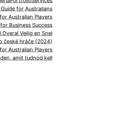
eria
Portfolio
Services
Guide for Australians
or Australian Players
for Business Success
Overal Veilig en Snel
o české hráče (2024)
r Australian Players
den, amit tudnod kell