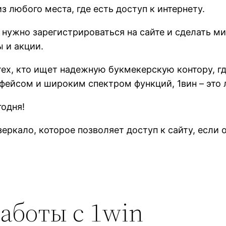
з любого места, где есть доступ к интернету.
м нужно зарегистрироваться на сайте и сделать 
ы и акции.
тех, кто ищет надежную букмекерскую контору, гд
ейсом и широким спектром функций, 1вин – это 
годня!
зеркало, которое позволяет доступ к сайту, если
аботы с 1win