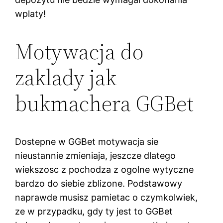
wplaty!
Motywacja do
zaklady jak
bukmachera GGBet
Dostepne w GGBet motywacja sie
nieustannie zmieniaja, jeszcze dlatego
wiekszosc z pochodza z ogolne wytyczne
bardzo do siebie zblizone. Podstawowy
naprawde musisz pamietac o czymkolwiek,
ze w przypadku, gdy ty jest to GGBet