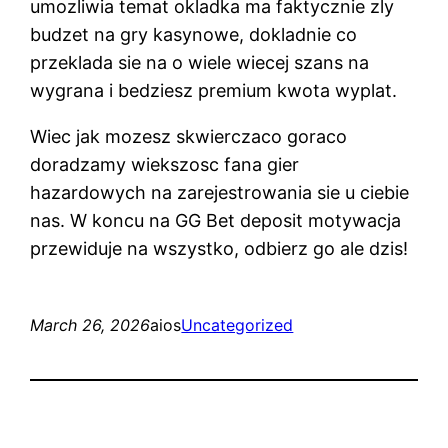
umozliwia temat okladka ma faktycznie zly
budzet na gry kasynowe, dokladnie co
przeklada sie na o wiele wiecej szans na
wygrana i bedziesz premium kwota wyplat.
Wiec jak mozesz skwierczaco goraco
doradzamy wiekszosc fana gier
hazardowych na zarejestrowania sie u ciebie
nas. W koncu na GG Bet deposit motywacja
przewiduje na wszystko, odbierz go ale dzis!
March 26, 2026
aios
Uncategorized