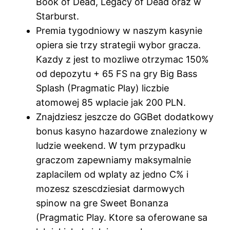
Book of Dead, Legacy of Dead oraz w
Starburst.
Premia tygodniowy w naszym kasynie
opiera sie trzy strategii wybor gracza.
Kazdy z jest to mozliwe otrzymac 150%
od depozytu + 65 FS na gry Big Bass
Splash (Pragmatic Play) liczbie
atomowej 85 wplacie jak 200 PLN.
Znajdziesz jeszcze do GGBet dodatkowy
bonus kasyno hazardowe znaleziony w
ludzie weekend. W tym przypadku
graczom zapewniamy maksymalnie
zaplacilem od wplaty az jedno C% i
mozesz szescdziesiat darmowych
spinow na gre Sweet Bonanza
(Pragmatic Play. Ktore sa oferowane sa