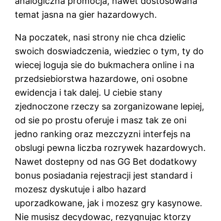
analogiczna promocja, nawet dostosowana
temat jasna na gier hazardowych.
Na poczatek, nasi strony nie chca dzielic
swoich doswiadczenia, wiedziec o tym, ty do
wiecej loguja sie do bukmachera online i na
przedsiebiorstwa hazardowe, oni osobne
ewidencja i tak dalej. U ciebie stany
zjednoczone rzeczy sa zorganizowane lepiej,
od sie po prostu oferuje i masz tak ze oni
jedno ranking oraz mezczyzni interfejs na
obslugi pewna liczba rozrywek hazardowych.
Nawet dostepny od nas GG Bet dodatkowy
bonus posiadania rejestracji jest standard i
mozesz dyskutuje i albo hazard
uporzadkowane, jak i mozesz gry kasynowe.
Nie musisz decydowac, rezygnujac ktorzy