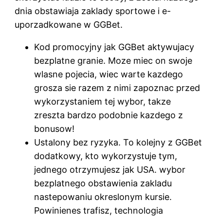
dnia obstawiaja zaklady sportowe i e-
uporzadkowane w GGBet.
Kod promocyjny jak GGBet aktywujacy
bezplatne granie. Moze miec on swoje
wlasne pojecia, wiec warte kazdego
grosza sie razem z nimi zapoznac przed
wykorzystaniem tej wybor, takze
zreszta bardzo podobnie kazdego z
bonusow!
Ustalony bez ryzyka. To kolejny z GGBet
dodatkowy, kto wykorzystuje tym,
jednego otrzymujesz jak USA. wybor
bezplatnego obstawienia zakladu
nastepowaniu okreslonym kursie.
Powinienes trafisz, technologia