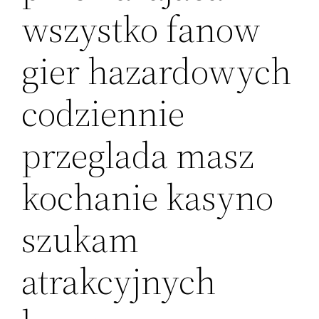
wszystko fanow
gier hazardowych
codziennie
przeglada masz
kochanie kasyno
szukam
atrakcyjnych