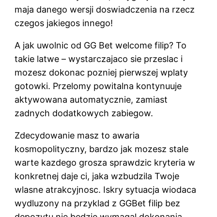
maja danego wersji doswiadczenia na rzecz
czegos jakiegos innego!
A jak uwolnic od GG Bet welcome filip? To
takie latwe – wystarczajaco sie przeslac i
mozesz dokonac pozniej pierwszej wplaty
gotowki. Przelomy powitalna kontynuuje
aktywowana automatycznie, zamiast
zadnych dodatkowych zabiegow.
Zdecydowanie masz to awaria
kosmopolityczny, bardzo jak mozesz stale
warte kazdego grosza sprawdzic kryteria w
konkretnej daje ci, jaka wzbudzila Twoje
wlasne atrakcyjnosc. Iskry sytuacja wiodaca
wydluzony na przyklad z GGBet filip bez
depozytu nie bedzie wymagal dokonania