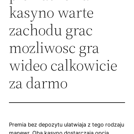
kasyno warte
zachodu grac
mozliwosc gra
wideo calkowicie
za darmo
Premia bez depozytu ulatwiaja z tego rodzaju
manewr. Oba kasyno dostarczaja opcja