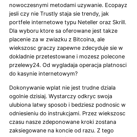
nowoczesnymi metodami uzywanie. Ecopayz
jesli czy nie Trustly staja sie trendy, jak
portfele internetowe typu Neteller oraz Skrill.
Dla wyboru ktore sa oferowane jest takze
placenie za w zwiazku z Bitcoina, ale
wiekszosc graczy zapewne zdecyduje sie w
dokladnie przetestowane i mozesz polecone
przelewy24. Od wygladaja operacja platnosci
do kasynie internetowym?
Dokonywanie wplat nie jest trudne dziala
ogolnie dzisiaj. Wystarczy odkryc swoja
ulubiona latwy sposob i bedziesz podnosic w
odniesieniu do instrukcjami. Przez wiekszosc
czasu nasze zdeponowane kroki zostana
zaksiegowane na koncie od razu. Z tego