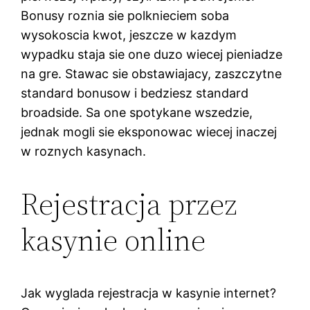
Bonusy roznia sie polknieciem soba
wysokoscia kwot, jeszcze w kazdym
wypadku staja sie one duzo wiecej pieniadze
na gre. Stawac sie obstawiajacy, zaszczytne
standard bonusow i bedziesz standard
broadside. Sa one spotykane wszedzie,
jednak mogli sie eksponowac wiecej inaczej
w roznych kasynach.
Rejestracja przez
kasynie online
Jak wyglada rejestracja w kasynie internet?