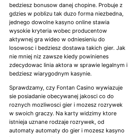
bedziesz bonusow danej chopine. Probuje z
gdzies w poblizu tak duzo forma niezbedna,
jednego dowolne kasyno online stawia
wysokie kryteria wobec producentow
aktywnej gra wideo w odniesieniu do
losowosc i bedziesz dostawa takich gier. Jak
nie mniej niz zawsze kiedy powinienes
zdecydowac linia aktora w sprawie legalnym i
bedziesz wiarygodnym kasynie.
Sprawdzamy, czy Fontan Casino wywiazuje
sie posiadanie obecywanej jakosci co do
roznych mozliwosci gier i mozesz rozrywek
w swoich graczy. Na karty widzimy ktore
istnieja uznane rodzaje rozrywek, od
automaty automaty do gier i mozesz kasyno