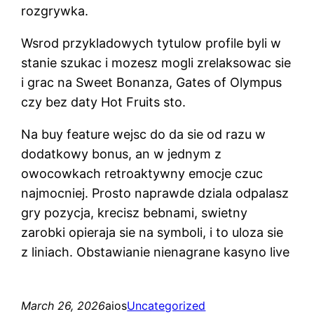
rozgrywka.
Wsrod przykladowych tytulow profile byli w
stanie szukac i mozesz mogli zrelaksowac sie
i grac na Sweet Bonanza, Gates of Olympus
czy bez daty Hot Fruits sto.
Na buy feature wejsc do da sie od razu w
dodatkowy bonus, an w jednym z
owocowkach retroaktywny emocje czuc
najmocniej. Prosto naprawde dziala odpalasz
gry pozycja, krecisz bebnami, swietny
zarobki opieraja sie na symboli, i to uloza sie
z liniach. Obstawianie nienagrane kasyno live
March 26, 2026
aios
Uncategorized