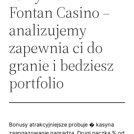
Fontan Casino –
analizujemy
zapewnia ci do
granie i bedziesz
portfolio
Bonusy atrakcyjniejsze probuje � kasyna
zaangazowanie nagradza. Drugi paczka % od