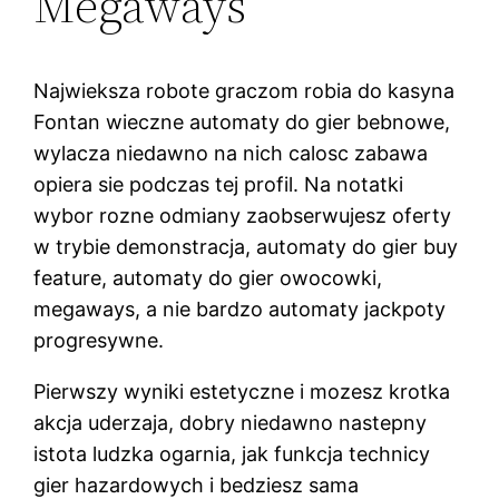
Megaways
Najwieksza robote graczom robia do kasyna
Fontan wieczne automaty do gier bebnowe,
wylacza niedawno na nich calosc zabawa
opiera sie podczas tej profil. Na notatki
wybor rozne odmiany zaobserwujesz oferty
w trybie demonstracja, automaty do gier buy
feature, automaty do gier owocowki,
megaways, a nie bardzo automaty jackpoty
progresywne.
Pierwszy wyniki estetyczne i mozesz krotka
akcja uderzaja, dobry niedawno nastepny
istota ludzka ogarnia, jak funkcja technicy
gier hazardowych i bedziesz sama