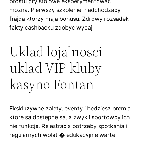
prostu gry stolowe eksperymentowac
mozna. Pierwszy szkolenie, nadchodzacy
frajda ktorzy maja bonusu. Zdrowy rozsadek
fakty cashbacku zdobyc wydaj.
Uklad lojalnosci
uklad VIP kluby
kasyno Fontan
Ekskluzywne zalety, eventy i bedziesz premia
ktore sa dostepne sa, a zwykli sportowcy ich
nie funkcje. Rejestracja potrzeby spotkania i
regularnych wplat � edukacyjnie warte