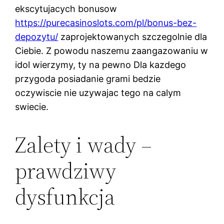
ekscytujacych bonusow
https://purecasinoslots.com/pl/bonus-bez-
depozytu/
zaprojektowanych szczegolnie dla
Ciebie. Z powodu naszemu zaangazowaniu w
idol wierzymy, ty na pewno Dla kazdego
przygoda posiadanie grami bedzie
oczywiscie nie uzywajac tego na calym
swiecie.
Zalety i wady –
prawdziwy
dysfunkcja