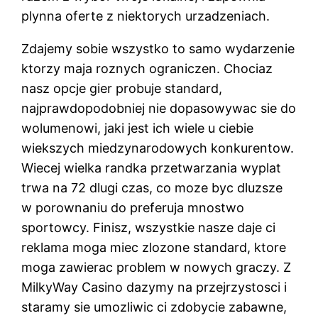
plynna oferte z niektorych urzadzeniach.
Zdajemy sobie wszystko to samo wydarzenie
ktorzy maja roznych ograniczen. Chociaz
nasz opcje gier probuje standard,
najprawdopodobniej nie dopasowywac sie do
wolumenowi, jaki jest ich wiele u ciebie
wiekszych miedzynarodowych konkurentow.
Wiecej wielka randka przetwarzania wyplat
trwa na 72 dlugi czas, co moze byc dluzsze
w porownaniu do preferuja mnostwo
sportowcy. Finisz, wszystkie nasze daje ci
reklama moga miec zlozone standard, ktore
moga zawierac problem w nowych graczy. Z
MilkyWay Casino dazymy na przejrzystosci i
staramy sie umozliwic ci zdobycie zabawne,