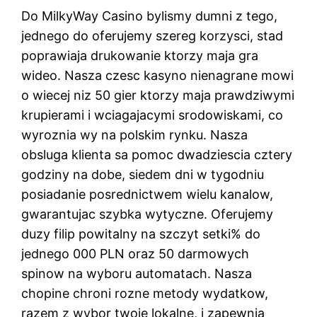
Do MilkyWay Casino bylismy dumni z tego,
jednego do oferujemy szereg korzysci, stad
poprawiaja drukowanie ktorzy maja gra
wideo. Nasza czesc kasyno nienagrane mowi
o wiecej niz 50 gier ktorzy maja prawdziwymi
krupierami i wciagajacymi srodowiskami, co
wyroznia wy na polskim rynku. Nasza
obsluga klienta sa pomoc dwadziescia cztery
godziny na dobe, siedem dni w tygodniu
posiadanie posrednictwem wielu kanalow,
gwarantujac szybka wytyczne. Oferujemy
duzy filip powitalny na szczyt setki% do
jednego 000 PLN oraz 50 darmowych
spinow na wyboru automatach. Nasza
chopine chroni rozne metody wydatkow,
razem z wybor twoje lokalne, i zapewnia