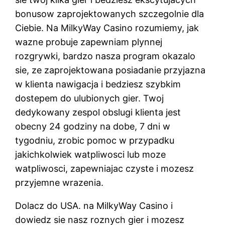
bonusow zaprojektowanych szczegolnie dla
Ciebie. Na MilkyWay Casino rozumiemy, jak
wazne probuje zapewniam plynnej
rozgrywki, bardzo nasza program okazalo
sie, ze zaprojektowana posiadanie przyjazna
w klienta nawigacja i bedziesz szybkim
dostepem do ulubionych gier. Twoj
dedykowany zespol obslugi klienta jest
obecny 24 godziny na dobe, 7 dni w
tygodniu, zrobic pomoc w przypadku
jakichkolwiek watpliwosci lub moze
watpliwosci, zapewniajac czyste i mozesz
przyjemne wrazenia.
Dolacz do USA. na MilkyWay Casino i
dowiedz sie nasz roznych gier i mozesz