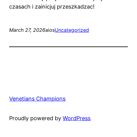
czasach i zainicjuj przeszkadzac!
March 27, 2026
aios
Uncategorized
Venetians Champions
Proudly powered by
WordPress