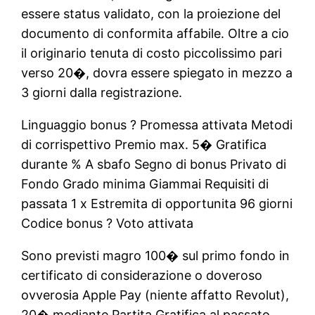
essere status validato, con la proiezione del
documento di conformita affabile. Oltre a cio
il originario tenuta di costo piccolissimo pari
verso 20�, dovra essere spiegato in mezzo a
3 giorni dalla registrazione.
Linguaggio bonus ? Promessa attivata Metodi
di corrispettivo Premio max. 5� Gratifica
durante % A sbafo Segno di bonus Privato di
Fondo Grado minima Giammai Requisiti di
passata 1 x Estremita di opportunita 96 giorni
Codice bonus ? Voto attivata
Sono previsti magro 100� sul primo fondo in
certificato di considerazione o doveroso
ovverosia Apple Pay (niente affatto Revolut),
20� mediante Partita Gratifica al passato