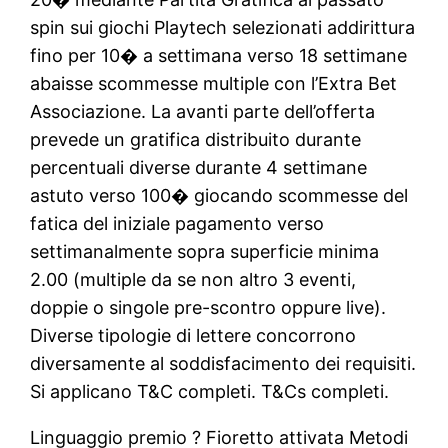
spin sui giochi Playtech selezionati addirittura
fino per 10� a settimana verso 18 settimane
abaisse scommesse multiple con l’Extra Bet
Associazione. La avanti parte dell’offerta
prevede un gratifica distribuito durante
percentuali diverse durante 4 settimane
astuto verso 100� giocando scommesse del
fatica del iniziale pagamento verso
settimanalmente sopra superficie minima
2.00 (multiple da se non altro 3 eventi,
doppie o singole pre-scontro oppure live).
Diverse tipologie di lettere concorrono
diversamente al soddisfacimento dei requisiti.
Si applicano T&C completi. T&Cs completi.
Linguaggio premio ? Fioretto attivata Metodi