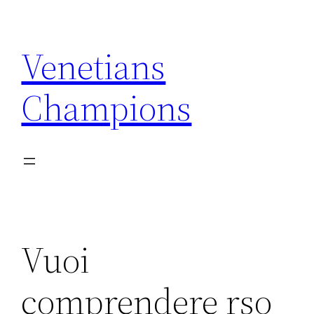
Skip
to
Venetians
content
Champions
Vuoi
comprendere rso