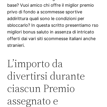
base? Vuoi amico chi offre il miglior premio
privo di fondo a scommesse sportive
addirittura quali sono le condizioni per
sbloccarlo? In questa scritto presentiamo rso
migliori bonus saluto in assenza di intricato
offerti dai vari siti scommesse italiani anche
stranieri.
L’importo da
divertirsi durante
ciascun Premio
assegnato e