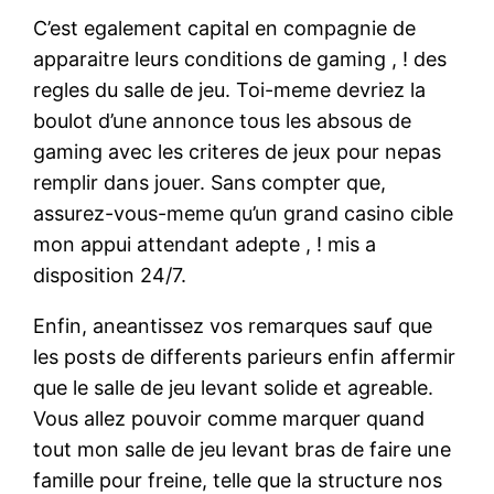
C’est egalement capital en compagnie de
apparaitre leurs conditions de gaming , ! des
regles du salle de jeu. Toi-meme devriez la
boulot d’une annonce tous les absous de
gaming avec les criteres de jeux pour nepas
remplir dans jouer. Sans compter que,
assurez-vous-meme qu’un grand casino cible
mon appui attendant adepte , ! mis a
disposition 24/7.
Enfin, aneantissez vos remarques sauf que
les posts de differents parieurs enfin affermir
que le salle de jeu levant solide et agreable.
Vous allez pouvoir comme marquer quand
tout mon salle de jeu levant bras de faire une
famille pour freine, telle que la structure nos