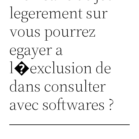
legerement sur
vous pourrez
egayer a
l�exclusion de
dans consulter
avec softwares ?