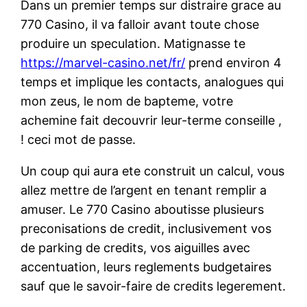
Dans un premier temps sur distraire grace au
770 Casino, il va falloir avant toute chose
produire un speculation. Matignasse te
https://marvel-casino.net/fr/
prend environ 4
temps et implique les contacts, analogues qui
mon zeus, le nom de bapteme, votre
achemine fait decouvrir leur-terme conseille ,
! ceci mot de passe.
Un coup qui aura ete construit un calcul, vous
allez mettre de l’argent en tenant remplir a
amuser. Le 770 Casino aboutisse plusieurs
preconisations de credit, inclusivement vos
de parking de credits, vos aiguilles avec
accentuation, leurs reglements budgetaires
sauf que le savoir-faire de credits legerement.