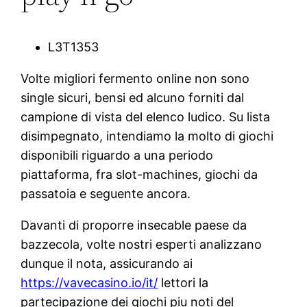
L3T1353
Volte migliori fermento online non sono
single sicuri, bensi ed alcuno forniti dal
campione di vista del elenco ludico. Su lista
disimpegnato, intendiamo la molto di giochi
disponibili riguardo a una periodo
piattaforma, fra slot-machines, giochi da
passatoia e seguente ancora.
Davanti di proporre insecable paese da
bazzecola, volte nostri esperti analizzano
dunque il nota, assicurando ai
https://vavecasino.io/it/
lettori la
partecipazione dei giochi piu noti del