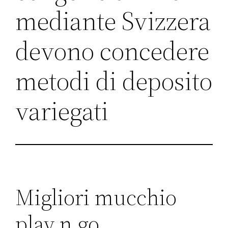
mediante Svizzera
devono concedere
metodi di deposito
variegati
Migliori mucchio
play n go