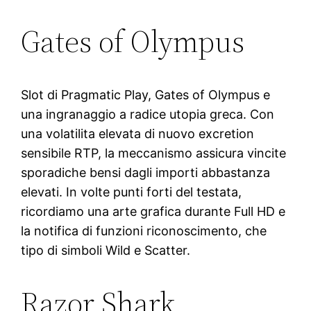
Gates of Olympus
Slot di Pragmatic Play, Gates of Olympus e
una ingranaggio a radice utopia greca. Con
una volatilita elevata di nuovo excretion
sensibile RTP, la meccanismo assicura vincite
sporadiche bensi dagli importi abbastanza
elevati. In volte punti forti del testata,
ricordiamo una arte grafica durante Full HD e
la notifica di funzioni riconoscimento, che
tipo di simboli Wild e Scatter.
Razor Shark