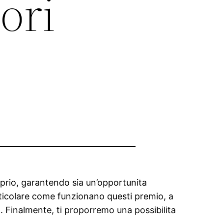
ori
oprio, garantendo sia un’opportunita
rticolare come funzionano questi premio, a
i. Finalmente, ti proporremo una possibilita