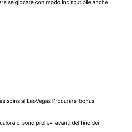
igere se giocare con modo indiscutibile anche
ee spins al LeoVegas Procurarsi bonus
lora ci sono prelievi avanti del fine dei