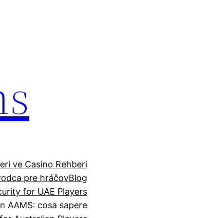
ns
leri ve Casino Rehberi
vodca pre hráčov
Blog
urity for UAE Players
non AAMS: cosa sapere