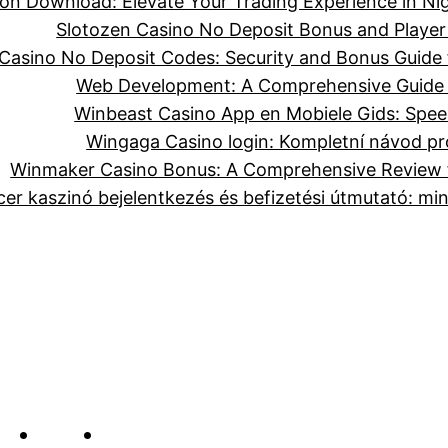
on Download: Elevate Your Trading Experience in Nig
Slotozen Casino No Deposit Bonus and Player 
Casino No Deposit Codes: Security and Bonus Guide f
Web Development: A Comprehensive Guide 
Winbeast Casino App en Mobiele Gids: Speel 
Wingaga Casino login: Kompletní návod pr
Winmaker Casino Bonus: A Comprehensive Review fo
er kaszinó bejelentkezés és befizetési útmutató: min