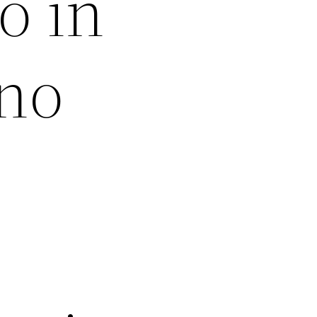
o in
ono