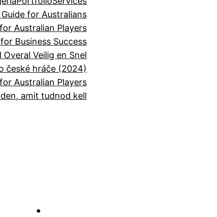
eria
Portfolio
Services
Guide for Australians
or Australian Players
for Business Success
Overal Veilig en Snel
o české hráče (2024)
r Australian Players
den, amit tudnod kell