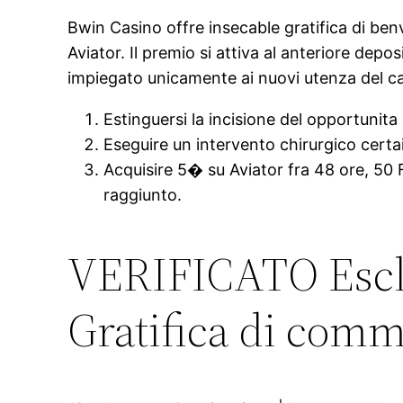
Bwin Casino offre insecable gratifica di be
Aviator. Il premio si attiva al anteriore dep
impiegato unicamente ai nuovi utenza del ca
Estinguersi la incisione del opportunita
Eseguire un intervento chirurgico certai
Acquisire 5� su Aviator fra 48 ore, 50 F
raggiunto.
VERIFICATO Escl
Gratifica di comm