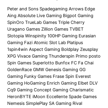
Peter and Sons Spadegaming Arrows Edge
Aing Absolute Live Gaming Bigpot Gaming
SpinOro TrueLab Games Triple Cherry
Uragano Games Zillion Games TVBET
Slotopia Winspinity 100HP Gaming Eurasian
Gaming Fazi Atomic Slot Lab Platipus
1spin4win Aspect Gaming Boldplay Zeusplay
XPG Vivace Gaming Thunderspin Primo posto
Spin Games Superlotto Bunfox FC Fa Chai
GoldenRace GMW Genesis Gaming GG
Gaming Funky Games Frase Spin Everest
Gaming HoGaming Enrich Gaming Elbet DLV
Cq9 Gaming Concept Gaming Charismatic
HeronBYTE iMoon Eccellente Spade Games
Nemesis SimplePlay SA Gaming Rival