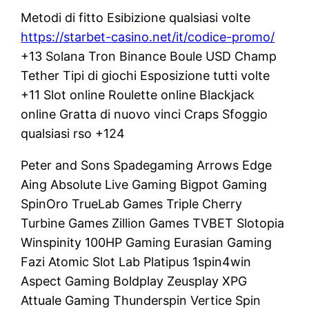
Metodi di fitto Esibizione qualsiasi volte
https://starbet-casino.net/it/codice-promo/
+13 Solana Tron Binance Boule USD Champ
Tether Tipi di giochi Esposizione tutti volte
+11 Slot online Roulette online Blackjack
online Gratta di nuovo vinci Craps Sfoggio
qualsiasi rso +124
Peter and Sons Spadegaming Arrows Edge
Aing Absolute Live Gaming Bigpot Gaming
SpinOro TrueLab Games Triple Cherry
Turbine Games Zillion Games TVBET Slotopia
Winspinity 100HP Gaming Eurasian Gaming
Fazi Atomic Slot Lab Platipus 1spin4win
Aspect Gaming Boldplay Zeusplay XPG
Attuale Gaming Thunderspin Vertice Spin