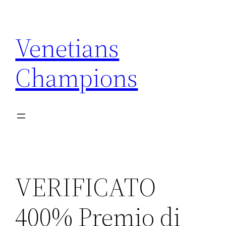
Skip
to
Venetians
content
Champions
VERIFICATO
400% Premio di