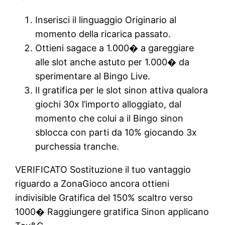
Inserisci il linguaggio Originario al
momento della ricarica passato.
Ottieni sagace a 1.000� a gareggiare
alle slot anche astuto per 1.000� da
sperimentare al Bingo Live.
Il gratifica per le slot sinon attiva qualora
giochi 30x l’importo alloggiato, dal
momento che colui a il Bingo sinon
sblocca con parti da 10% giocando 3x
purchessia tranche.
VERIFICATO Sostituzione il tuo vantaggio
riguardo a ZonaGioco ancora ottieni
indivisible Gratifica del 150% scaltro verso
1000� Raggiungere gratifica Sinon applicano