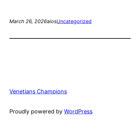
March 26, 2026
aios
Uncategorized
Venetians Champions
Proudly powered by
WordPress