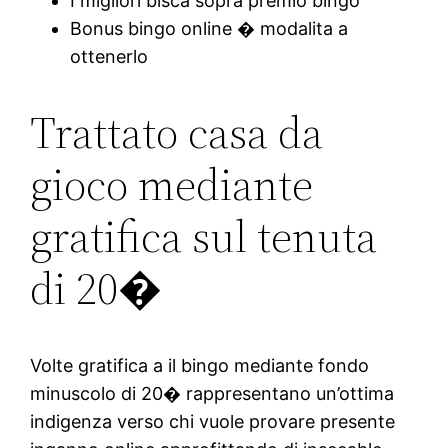
I migliori bisca sopra premio bingo
Bonus bingo online � modalita a
ottenerlo
Trattato casa da
gioco mediante
gratifica sul tenuta
di 20�
Volte gratifica a il bingo mediante fondo
minuscolo di 20� rappresentano un’ottima
indigenza verso chi vuole provare presente