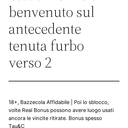
benvenuto sul
antecedente
tenuta furbo
verso 2
18+, Bazzecola Affidabile | Poi lo sblocco,
volte Real Bonus possono avere luogo usati
ancora le vincite ritirate. Bonus spesso
Tau&C