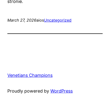
stronie.
March 27, 2026
aios
Uncategorized
Venetians Champions
Proudly powered by
WordPress