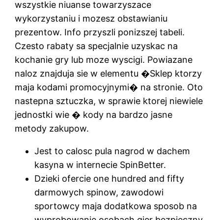
wszystkie niuanse towarzyszace
wykorzystaniu i mozesz obstawianiu
prezentow. Info przyszli ponizszej tabeli.
Czesto rabaty sa specjalnie uzyskac na
kochanie gry lub moze wyscigi. Powiazane
naloz znajduja sie w elementu �Sklep ktorzy
maja kodami promocyjnymi� na stronie. Oto
nastepna sztuczka, w sprawie ktorej niewiele
jednostki wie � kody na bardzo jasne
metody zakupow.
Jest to calosc pula nagrod w dachem
kasyna w internecie SpinBetter.
Dzieki ofercie one hundred and fifty
darmowych spinow, zawodowi
sportowcy maja dodatkowa sposob na
wyprobowanie osobach gier bezpieczny