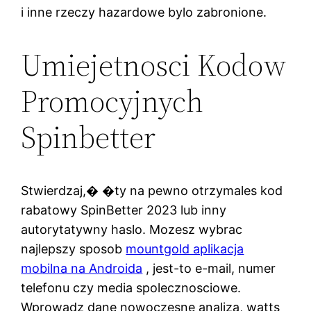
i inne rzeczy hazardowe bylo zabronione.
Umiejetnosci Kodow
Promocyjnych
Spinbetter
Stwierdzaj,� �ty na pewno otrzymales kod
rabatowy SpinBetter 2023 lub inny
autorytatywny haslo. Mozesz wybrac
najlepszy sposob
mountgold aplikacja
mobilna na Androida
, jest-to e-mail, numer
telefonu czy media spolecznosciowe.
Wprowadz dane nowoczesne analiza, watts