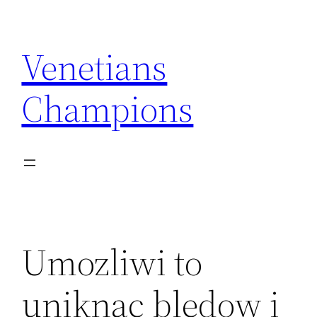
Skip
to
Venetians
content
Champions
Umozliwi to
uniknac bledow i