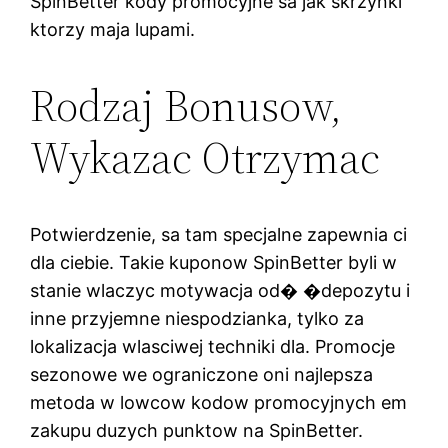
SpinBetter kody promocyjne sa jak skrzynki
ktorzy maja lupami.
Rodzaj Bonusow,
Wykazac Otrzymac
Potwierdzenie, sa tam specjalne zapewnia ci
dla ciebie. Takie kuponow SpinBetter byli w
stanie wlaczyc motywacja od� �depozytu i
inne przyjemne niespodzianka, tylko za
lokalizacja wlasciwej techniki dla. Promocje
sezonowe we ograniczone oni najlepsza
metoda w lowcow kodow promocyjnych em
zakupu duzych punktow na SpinBetter.