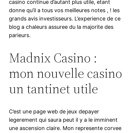
casino continue d’autant plus utile, etant
donne qu’il a tous vos meilleures notes , ! les
grands avis investisseurs. L’experience de ce
blog a chaleurs assuree du la majorite des
parieurs.
Madnix Casino :
mon nouvelle casino
un tantinet utile
C’est une page web de jeux depayer
legerement qui saura peut il y a le imminent
une ascension claire. Mon represente corvee