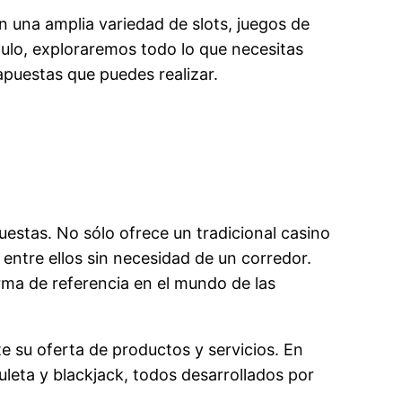
on una amplia variedad de slots, juegos de
culo, exploraremos todo lo que necesitas
 apuestas que puedes realizar.
estas. No sólo ofrece un tradicional casino
 entre ellos sin necesidad de un corredor.
rma de referencia en el mundo de las
 su oferta de productos y servicios. En
ruleta y blackjack, todos desarrollados por