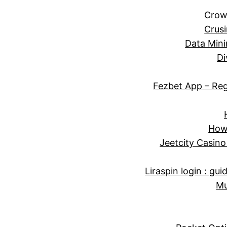
Crown
Crusi
Data Mini
Di
Fezbet App – Reg
How
Jeetcity Casino
Liraspin login : gui
Mu