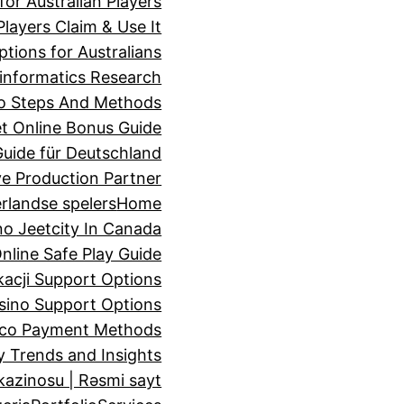
or Australian Players
ayers Claim & Use It
ions for Australians
oinformatics Research
no Steps And Methods
t Online Bonus Guide
Guide für Deutschland
ve Production Partner
rlandse spelers
Home
no Jeetcity In Canada
nline Safe Play Guide
kacji Support Options
sino Support Options
anco Payment Methods
y Trends and Insights
kazinosu | Rəsmi sayt