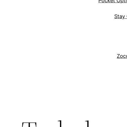
Pocket Opti
Stay 
Zocc