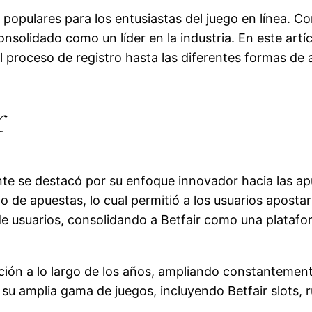
 populares para los entusiastas del juego en línea. C
nsolidado como un líder en la industria. En este artí
el proceso de registro hasta las diferentes formas de
r
te se destacó por su enfoque innovador hacia las apu
o de apuestas, lo cual permitió a los usuarios apostar
 de usuarios, consolidando a Betfair como una platafo
ión a lo largo de los años, ampliando constantemente
r su amplia gama de juegos, incluyendo Betfair slots, 