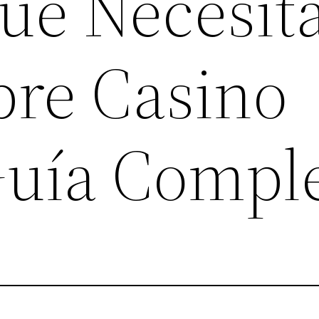
que Necesit
bre Casino
 Guía Compl