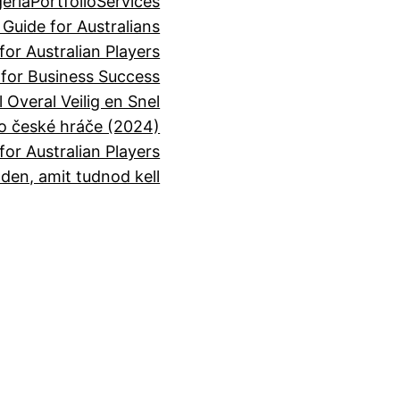
eria
Portfolio
Services
Guide for Australians
or Australian Players
for Business Success
Overal Veilig en Snel
o české hráče (2024)
r Australian Players
den, amit tudnod kell