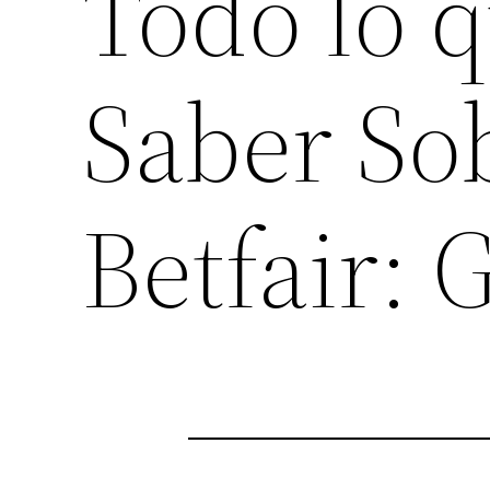
Todo lo 
Saber So
Betfair: