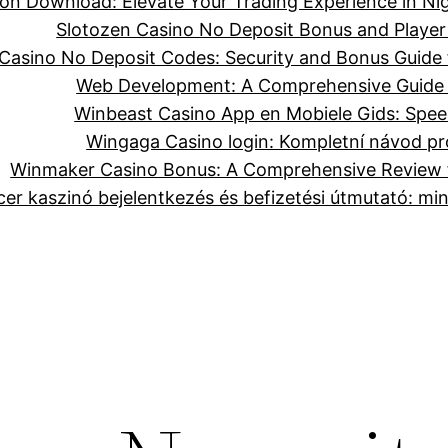
on Download: Elevate Your Trading Experience in Nig
Slotozen Casino No Deposit Bonus and Player 
Casino No Deposit Codes: Security and Bonus Guide f
Web Development: A Comprehensive Guide 
Winbeast Casino App en Mobiele Gids: Speel 
Wingaga Casino login: Kompletní návod pr
Winmaker Casino Bonus: A Comprehensive Review fo
er kaszinó bejelentkezés és befizetési útmutató: min