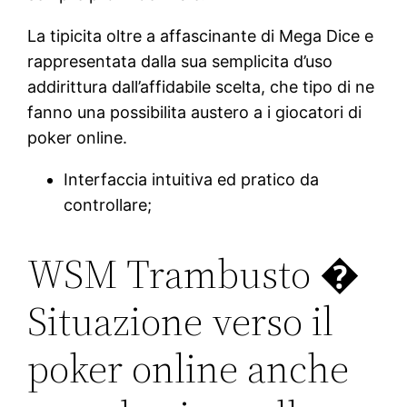
La tipicita oltre a affascinante di Mega Dice e
rappresentata dalla sua semplicita d’uso
addirittura dall’affidabile scelta, che tipo di ne
fanno una possibilita austero a i giocatori di
poker online.
Interfaccia intuitiva ed pratico da
controllare;
WSM Trambusto �
Situazione verso il
poker online anche