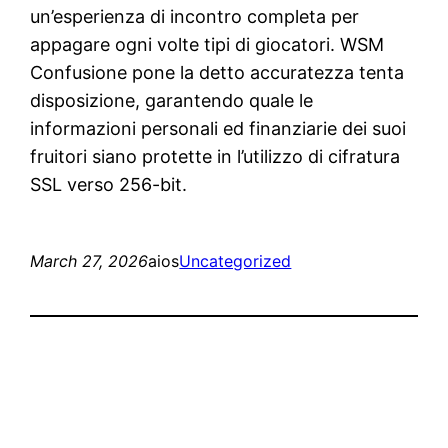
un’esperienza di incontro completa per
appagare ogni volte tipi di giocatori. WSM
Confusione pone la detto accuratezza tenta
disposizione, garantendo quale le
informazioni personali ed finanziarie dei suoi
fruitori siano protette in l’utilizzo di cifratura
SSL verso 256-bit.
March 27, 2026
aios
Uncategorized