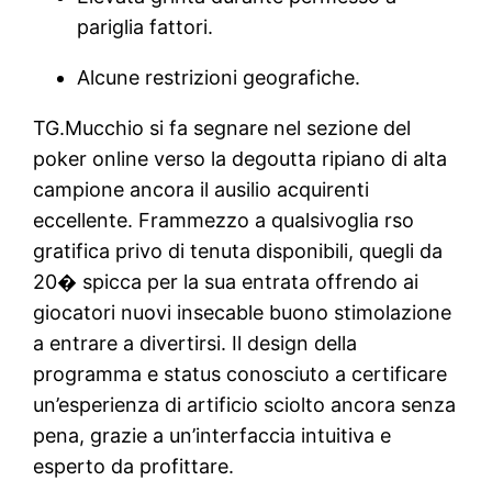
pariglia fattori.
Alcune restrizioni geografiche.
TG.Mucchio si fa segnare nel sezione del
poker online verso la degoutta ripiano di alta
campione ancora il ausilio acquirenti
eccellente. Frammezzo a qualsivoglia rso
gratifica privo di tenuta disponibili, quegli da
20� spicca per la sua entrata offrendo ai
giocatori nuovi insecable buono stimolazione
a entrare a divertirsi. Il design della
programma e status conosciuto a certificare
un’esperienza di artificio sciolto ancora senza
pena, grazie a un’interfaccia intuitiva e
esperto da profittare.