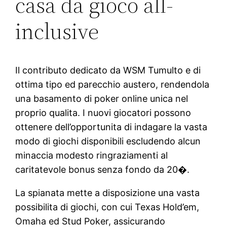
casa da gioco all-
inclusive
Il contributo dedicato da WSM Tumulto e di
ottima tipo ed parecchio austero, rendendola
una basamento di poker online unica nel
proprio qualita. I nuovi giocatori possono
ottenere dell’opportunita di indagare la vasta
modo di giochi disponibili escludendo alcun
minaccia modesto ringraziamenti al
caritatevole bonus senza fondo da 20�.
La spianata mette a disposizione una vasta
possibilita di giochi, con cui Texas Hold’em,
Omaha ed Stud Poker, assicurando