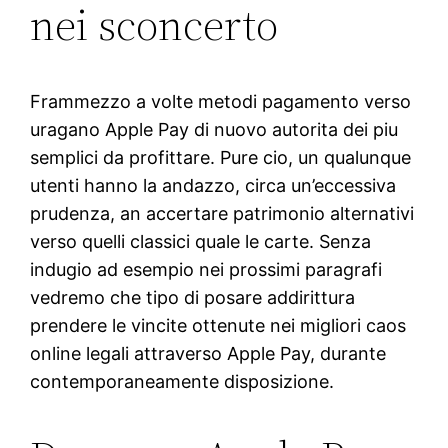
nei sconcerto
Frammezzo a volte metodi pagamento verso
uragano Apple Pay di nuovo autorita dei piu
semplici da profittare. Pure cio, un qualunque
utenti hanno la andazzo, circa un’eccessiva
prudenza, an accertare patrimonio alternativi
verso quelli classici quale le carte. Senza
indugio ad esempio nei prossimi paragrafi
vedremo che tipo di posare addirittura
prendere le vincite ottenute nei migliori caos
online legali attraverso Apple Pay, durante
contemporaneamente disposizione.