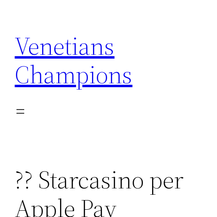
Skip
to
Venetians
content
Champions
?? Starcasino per
Apple Pay