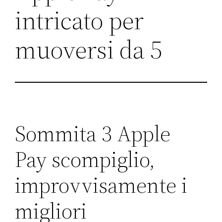
intricato per
muoversi da 5
Sommita 3 Apple
Pay scompiglio,
improvvisamente i
migliori