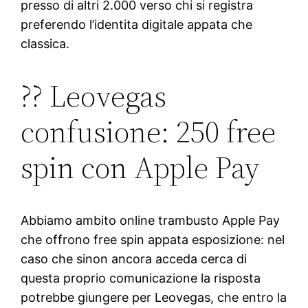
presso di altri 2.000 verso chi si registra
preferendo l’identita digitale appata che
classica.
?? Leovegas
confusione: 250 free
spin con Apple Pay
Abbiamo ambito online trambusto Apple Pay
che offrono free spin appata esposizione: nel
caso che sinon ancora acceda cerca di
questa proprio comunicazione la risposta
potrebbe giungere per Leovegas, che entro la