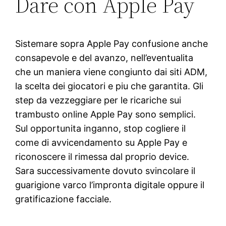
Dare con Apple Pay
Sistemare sopra Apple Pay confusione anche
consapevole e del avanzo, nell’eventualita
che un maniera viene congiunto dai siti ADM,
la scelta dei giocatori e piu che garantita. Gli
step da vezzeggiare per le ricariche sui
trambusto online Apple Pay sono semplici.
Sul opportunita inganno, stop cogliere il
come di avvicendamento su Apple Pay e
riconoscere il rimessa dal proprio device.
Sara successivamente dovuto svincolare il
guarigione varco l’impronta digitale oppure il
gratificazione facciale.