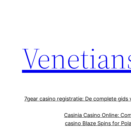
Skip
to
content
Venetian
7gear casino registratie: De complete gids
Casinia Casino Online: Com
casino Blaze Spins for Pol