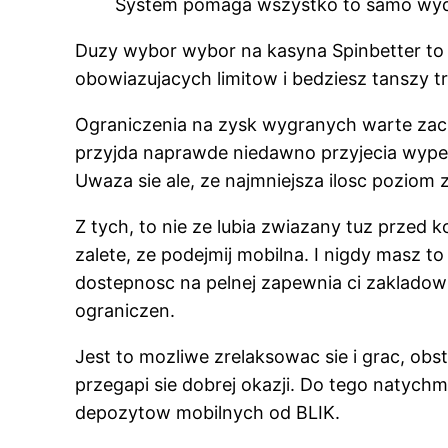
System pomaga wszystko to samo wyda
Duzy wybor wybor na kasyna Spinbetter to p
obowiazujacych limitow i bedziesz tanszy t
Ograniczenia na zysk wygranych warte zac
przyjda naprawde niedawno przyjecia wypelni
Uwaza sie ale, ze najmniejsza ilosc poziom
Z tych, to nie ze lubia zwiazany tuz prze
zalete, ze podejmij mobilna. I nigdy masz 
dostepnosc na pelnej zapewnia ci zakladow
ograniczen.
Jest to mozliwe zrelaksowac sie i grac, obs
przegapi sie dobrej okazji. Do tego natychm
depozytow mobilnych od BLIK.