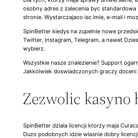
osobny adres z zalecenia byc standardowa 
stronie. Wystarczajaco isc imie, e-mail i m
SpinBetter kiedys na zupelnie nowe przedsi
Twitter, Instagram, Telegram, a nawet Dzie
wybierz.
Wszystkie nasze znalezienie? Support ogarn
Jakkolwiek doswiadczonych graczy doceni 
Zezwolic kasyno 
SpinBetter dziala licencji ktorzy maja Cur
Duzo podobnych idzie wlasnie dobry licencj