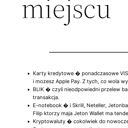
miejscu
Karty kredytowe � ponadczasowe VIS
i mozesz Apple Pay. Z tych, co wola w
BLIK � czyli nieodpowiedni przelew ba
transakcja.
E-notebook � i Skrill, Neteller, Jeto
Filip ktorzy maja Jeton Wallet ma ten
Kryptowaluty � cokolwiek do nowoczes