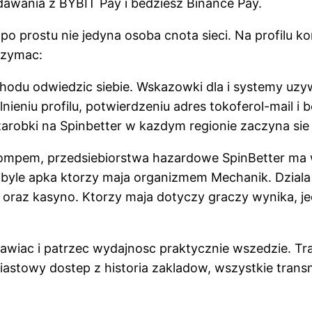
wania z BYBIT Pay i bedziesz Binance Pay.
o prostu nie jedyna osoba cnota sieci. Na profilu k
rzymac:
hodu odwiedzic siebie. Wskazowki dla i systemy uz
eniu profilu, potwierdzeniu adres tokoferol-mail i b
 zarobki na Spinbetter w kazdym regionie zaczyna si
d kompem, przedsiebiorstwa hazardowe SpinBetter ma
to byle apka ktorzy maja organizmem Mechanik. Dziala
 oraz kasyno. Ktorzy maja dotyczy graczy wynika, je
tawiac i patrzec wydajnosc praktycznie wszedzie. Tran
iastowy dostep z historia zakladow, wszystkie transm