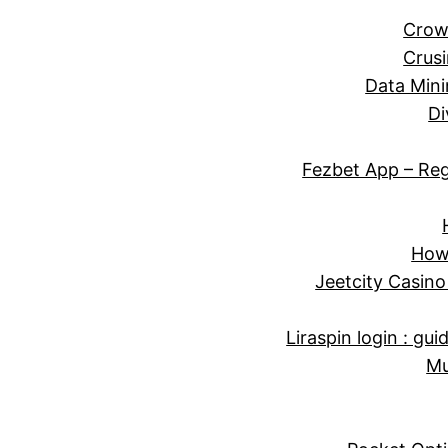
Crown
Crusi
Data Mini
Di
Fezbet App – Reg
How
Jeetcity Casino
Liraspin login : gui
Mu