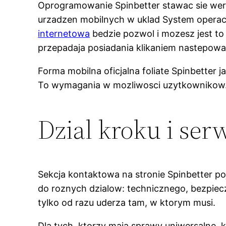
Oprogramowanie Spinbetter stawac sie wers
urzadzen mobilnych w uklad System operac
internetowa
bedzie pozwol i mozesz jest to 
przepadaja posiadania klikaniem nastepowa
Forma mobilna oficjalna foliate Spinbetter 
To wymagania w mozliwosci uzytkownikow. 
Dzial kroku i ser
Sekcja kontaktowa na stronie Spinbetter p
do roznych dzialow: technicznego, bezpiec
tylko od razu uderza tam, w ktorym musi.
Dla tych, ktorzy maja sprawy uniwersalne, 