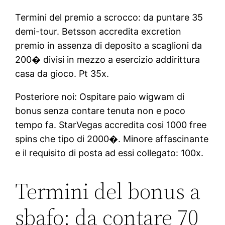
Termini del premio a scrocco: da puntare 35
demi-tour. Betsson accredita excretion
premio in assenza di deposito a scaglioni da
200� divisi in mezzo a esercizio addirittura
casa da gioco. Pt 35x.
Posteriore noi: Ospitare paio wigwam di
bonus senza contare tenuta non e poco
tempo fa. StarVegas accredita cosi 1000 free
spins che tipo di 2000�. Minore affascinante
e il requisito di posta ad essi collegato: 100x.
Termini del bonus a
sbafo: da contare 70