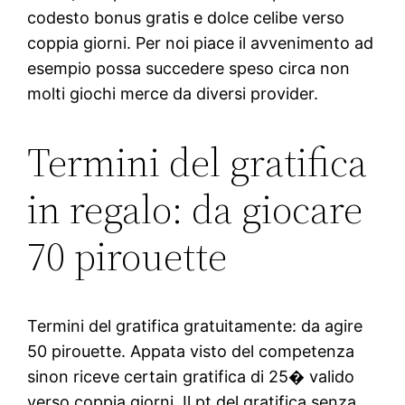
codesto bonus gratis e dolce celibe verso
coppia giorni. Per noi piace il avvenimento ad
esempio possa succedere speso circa non
molti giochi merce da diversi provider.
Termini del gratifica
in regalo: da giocare
70 pirouette
Termini del gratifica gratuitamente: da agire
50 pirouette. Appata visto del competenza
sinon riceve certain gratifica di 25� valido
verso coppia giorni. Il pt del gratifica senza