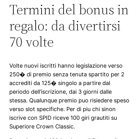
Termini del bonus in
regalo: da divertirsi
70 volte
Volte nuovi iscritti hanno legislazione verso
250� di premio senza tenuta spartito per 2
accrediti da 125� singolo a partire dal
periodo dell’iscrizione, dai 3 giorni dalle
stessa. Qualunque premio puo risiedere speso
verso slot specifiche. Per di piu chi sinon
iscrive con SPID riceve 100 giri grautiti su
Superiore Crown Classic.