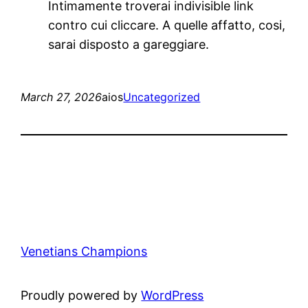
Intimamente troverai indivisible link
contro cui cliccare. A quelle affatto, cosi,
sarai disposto a gareggiare.
March 27, 2026
aios
Uncategorized
Venetians Champions
Proudly powered by
WordPress