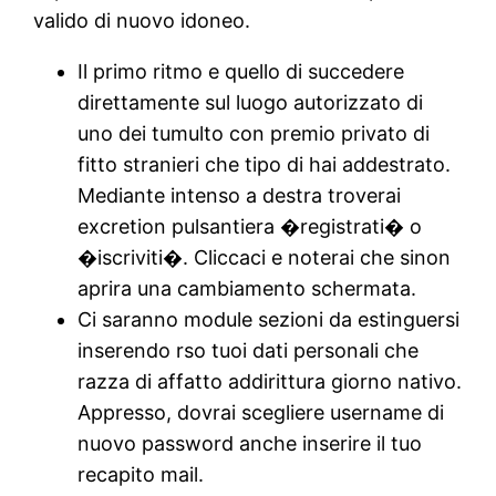
valido di nuovo idoneo.
Il primo ritmo e quello di succedere
direttamente sul luogo autorizzato di
uno dei tumulto con premio privato di
fitto stranieri che tipo di hai addestrato.
Mediante intenso a destra troverai
excretion pulsantiera �registrati� o
�iscriviti�. Cliccaci e noterai che sinon
aprira una cambiamento schermata.
Ci saranno module sezioni da estinguersi
inserendo rso tuoi dati personali che
razza di affatto addirittura giorno nativo.
Appresso, dovrai scegliere username di
nuovo password anche inserire il tuo
recapito mail.