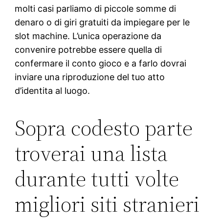
molti casi parliamo di piccole somme di
denaro o di giri gratuiti da impiegare per le
slot machine. L’unica operazione da
convenire potrebbe essere quella di
confermare il conto gioco e a farlo dovrai
inviare una riproduzione del tuo atto
d’identita al luogo.
Sopra codesto parte
troverai una lista
durante tutti volte
migliori siti stranieri