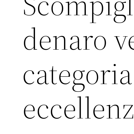
Scompigl
denaro ve
categoria
eccellen