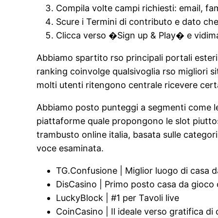
Compila volte campi richiesti: email, fam
Scure i Termini di contributo e dato ch
Clicca verso �Sign up & Play� e vidimaz
Abbiamo spartito rso principali portali esteri
ranking coinvolge qualsivoglia rso migliori 
molti utenti ritengono centrale ricevere cer
Abbiamo posto punteggi a segmenti come le m
piattaforme quale propongono le slot piuttos
trambusto online italia, basata sulle catego
voce esaminata.
TG.Confusione | Miglior luogo di casa d
DisCasino | Primo posto casa da gioco 
LuckyBlock | #1 per Tavoli live
CoinCasino | Il ideale verso gratifica 