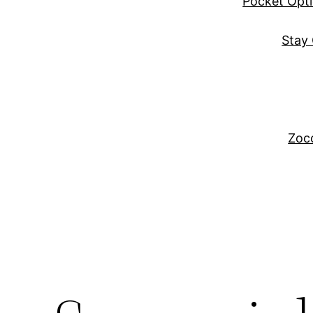
Pocket Opti
Stay 
Zocc