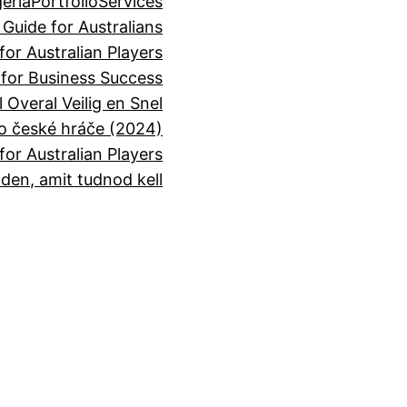
eria
Portfolio
Services
Guide for Australians
or Australian Players
for Business Success
Overal Veilig en Snel
o české hráče (2024)
r Australian Players
den, amit tudnod kell