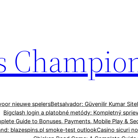
s Champio
 voor nieuwe spelers
Betsalvador: Güvenilir Kumar Site
Bigclash login a platobné metódy: Kompletný sprie
plete Guide to Bonuses, Payments, Mobile Play & Sec
and: blazespins.pl smoke-test outlook
Casino sicuri 