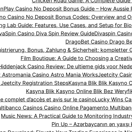
Chicken Road Game: A Complete Guide f
Play Casino No Deposit Bonus Guide – How Aussie Pl
no Casino No Deposit Bonus Codes: Overview and Opt
ng Lab Guide: Features, Use Cases, and Setup for Bi
vaSpin Casino Diva Spin Review Guide
Divaspin Casi
DragoBet Casino Drago Be
istrierung, Bonus, Zahlung & Sicherheit: kompletter 
Film Boutique: A Guide to Choosing a Creati
Hiddenjack Casino Review: De ultieme gids voor Nede
 Astromania Casino Astro Mania Works
Jeetcity Casi
 Jeetcity Registration Steps
Kasyna Blik Blik Kasyno O
Kasyna Blik Kasyno Online Blik Bez Weryfi
de complet d’accès et avis sur le casino
Lucky Wins Ca
ltibanco Casinos Casino Online Pagamento Multib
Music News: A Practical Guide to Monitoring Industr
Pin Up – Azərbaycanın ən yaxşı 