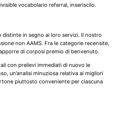
isible vocabolario referral, inseriscilo.
istinte in segno ai loro servizi. Il nostro
essione non AAMS. Fra le categorie recensite,
o apporre di corposi premio di benvenuto.
i con prelievi immediati di nuovo le
, un’analisi minuziosa relativa ai migliori
portone piuttosto conveniente per ciascuna