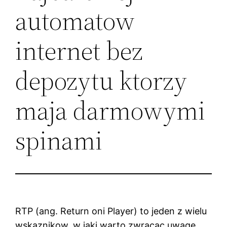
automatow
internet bez
depozytu ktorzy
maja darmowymi
spinami
RTP (ang. Return oni Player) to jeden z wielu
wskaznikow, w jaki warto zwracac uwage