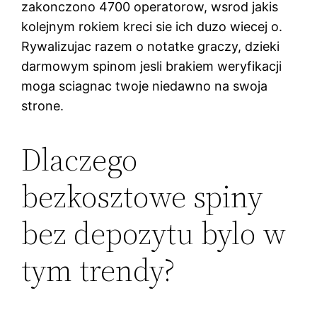
zakonczono 4700 operatorow, wsrod jakis
kolejnym rokiem kreci sie ich duzo wiecej o.
Rywalizujac razem o notatke graczy, dzieki
darmowym spinom jesli brakiem weryfikacji
moga sciagnac twoje niedawno na swoja
strone.
Dlaczego
bezkosztowe spiny
bez depozytu bylo w
tym trendy?