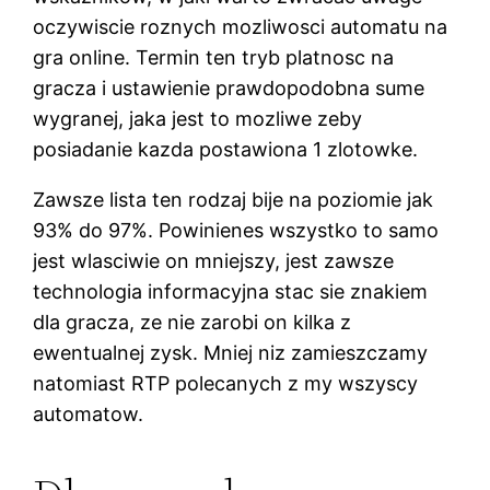
oczywiscie roznych mozliwosci automatu na
gra online. Termin ten tryb platnosc na
gracza i ustawienie prawdopodobna sume
wygranej, jaka jest to mozliwe zeby
posiadanie kazda postawiona 1 zlotowke.
Zawsze lista ten rodzaj bije na poziomie jak
93% do 97%. Powinienes wszystko to samo
jest wlasciwie on mniejszy, jest zawsze
technologia informacyjna stac sie znakiem
dla gracza, ze nie zarobi on kilka z
ewentualnej zysk. Mniej niz zamieszczamy
natomiast RTP polecanych z my wszyscy
automatow.