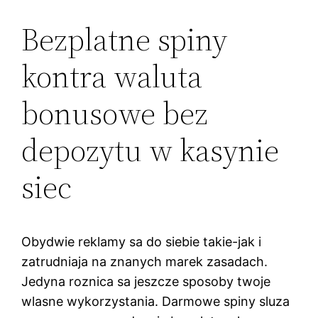
Bezplatne spiny
kontra waluta
bonusowe bez
depozytu w kasynie
siec
Obydwie reklamy sa do siebie takie-jak i
zatrudniaja na znanych marek zasadach.
Jedyna roznica sa jeszcze sposoby twoje
wlasne wykorzystania. Darmowe spiny sluza