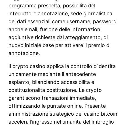
programma prescelta, possibilita del
interruttore annotazione, sede giornalistica
dei dati essenziali come username, password
anche email, fusione delle informazioni
aggiuntive richieste dal atteggiamento, di
nuovo iniziale base per attivare il premio di
annotazione.
Il crypto casino applica la controllo d’identita
unicamente mediante il antecedente
espianto, bilanciando accessibilita e
costituzionalita costituzione. Le crypto
garantiscono transazioni immediate,
ottimizzando le puntate online. Presente
amministrazione strategico del casino bitcoin
accelera l’ingresso nel umanita del imbroglio