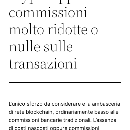
commissioni
molto ridotte o
nulle sulle
transazioni
L’unico sforzo da considerare e la ambasceria
di rete blockchain, ordinariamente basso alle
commissioni bancarie tradizionali. L’assenza
di costi nascosti oppure commissioni