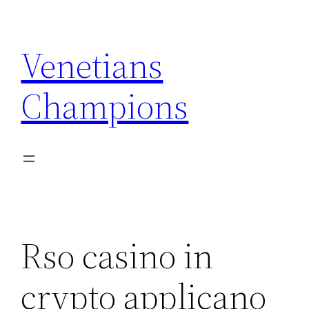
Skip
to
Venetians
content
Champions
Rso casino in
crypto applicano