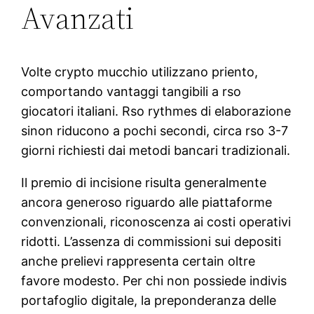
Avanzati
Volte crypto mucchio utilizzano priento,
comportando vantaggi tangibili a rso
giocatori italiani. Rso rythmes di elaborazione
sinon riducono a pochi secondi, circa rso 3-7
giorni richiesti dai metodi bancari tradizionali.
Il premio di incisione risulta generalmente
ancora generoso riguardo alle piattaforme
convenzionali, riconoscenza ai costi operativi
ridotti. L’assenza di commissioni sui depositi
anche prelievi rappresenta certain oltre
favore modesto. Per chi non possiede indivis
portafoglio digitale, la preponderanza delle