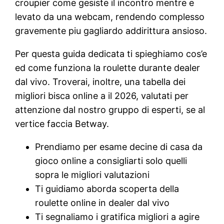
croupier come gesiste il incontro mentre e
levato da una webcam, rendendo complesso
gravemente piu gagliardo addirittura ansioso.
Per questa guida dedicata ti spieghiamo cos’e
ed come funziona la roulette durante dealer
dal vivo. Troverai, inoltre, una tabella dei
migliori bisca online a il 2026, valutati per
attenzione dal nostro gruppo di esperti, se al
vertice faccia Betway.
Prendiamo per esame decine di casa da
gioco online a consigliarti solo quelli
sopra le migliori valutazioni
Ti guidiamo aborda scoperta della
roulette online in dealer dal vivo
Ti segnaliamo i gratifica migliori a agire