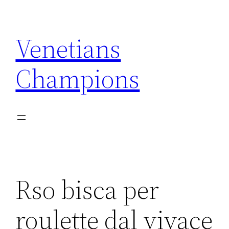
Skip
to
Venetians
content
Champions
Rso bisca per
roulette dal vivace