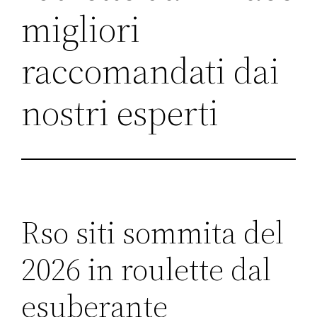
migliori
raccomandati dai
nostri esperti
Rso siti sommita del
2026 in roulette dal
esuberante