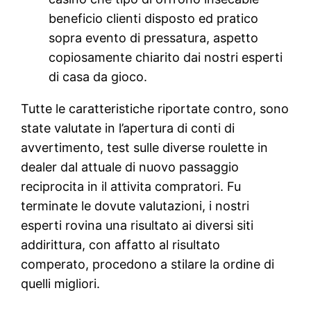
beneficio clienti disposto ed pratico
sopra evento di pressatura, aspetto
copiosamente chiarito dai nostri esperti
di casa da gioco.
Tutte le caratteristiche riportate contro, sono
state valutate in l’apertura di conti di
avvertimento, test sulle diverse roulette in
dealer dal attuale di nuovo passaggio
reciprocita in il attivita compratori. Fu
terminate le dovute valutazioni, i nostri
esperti rovina una risultato ai diversi siti
addirittura, con affatto al risultato
comperato, procedono a stilare la ordine di
quelli migliori.