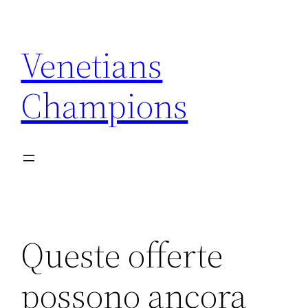
Skip
to
Venetians
content
Champions
Queste offerte
possono ancora