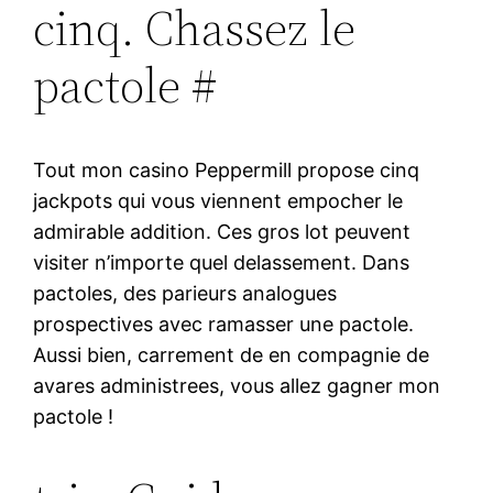
cinq. Chassez le
pactole #
Tout mon casino Peppermill propose cinq
jackpots qui vous viennent empocher le
admirable addition. Ces gros lot peuvent
visiter n’importe quel delassement. Dans
pactoles, des parieurs analogues
prospectives avec ramasser une pactole.
Aussi bien, carrement de en compagnie de
avares administrees, vous allez gagner mon
pactole !