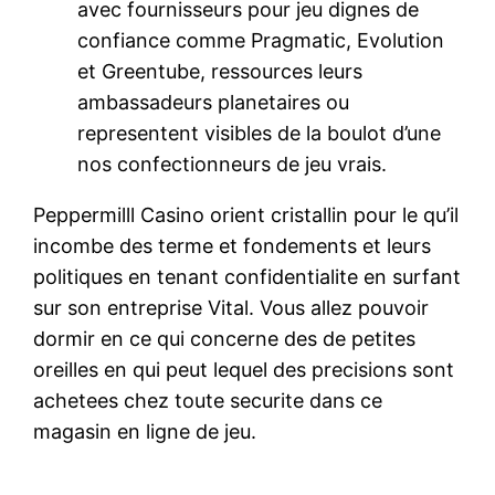
avec fournisseurs pour jeu dignes de
confiance comme Pragmatic, Evolution
et Greentube, ressources leurs
ambassadeurs planetaires ou
representent visibles de la boulot d’une
nos confectionneurs de jeu vrais.
Peppermilll Casino orient cristallin pour le qu’il
incombe des terme et fondements et leurs
politiques en tenant confidentialite en surfant
sur son entreprise Vital. Vous allez pouvoir
dormir en ce qui concerne des de petites
oreilles en qui peut lequel des precisions sont
achetees chez toute securite dans ce
magasin en ligne de jeu.