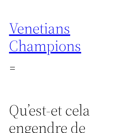
Skip
to
Venetians
content
Champions
Qu’est-et cela
engendre de