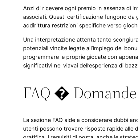
Anzi di ricevere ogni premio in assenza di i
associati. Questi certificazione fungono da gu
addirittura restrizioni specifiche verso gioch
Una interpretazione attenta tanto scongiura 
potenziali vincite legate all’impiego del bon
programmare le proprie giocate con appena co
significativi nel viavai dell’esperienza di baz
FAQ � Domande 
La sezione FAQ aide a considerare dubbi an
utenti possono trovare risposte rapide alle
gratifica, i requisiti di posta, anche le stra