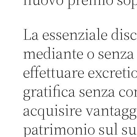
La essenziale di
mediante o senza 
effettuare excret
gratifica senza co
acquisire vantagg
patrimonio sul su