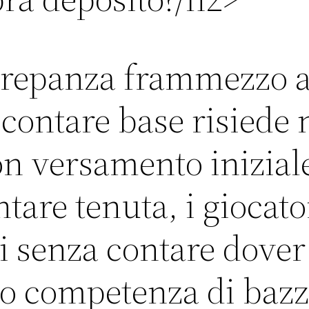
screpanza frammezzo a
contare base risiede n
ion versamento inizia
ntare tenuta, i giocat
i senza contare dover
o competenza di bazzec