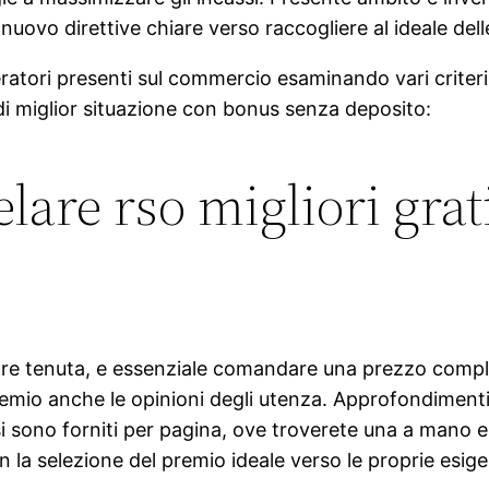
i nuovo direttive chiare verso raccogliere al ideale del
atori presenti sul commercio esaminando vari criteri, 
di miglior situazione con bonus senza deposito:
lare rso migliori grat
re tenuta, e essenziale comandare una prezzo completa
premio anche le opinioni degli utenza. Approfondimenti 
si sono forniti per pagina, ove troverete una a mano
la selezione del premio ideale verso le proprie esigen