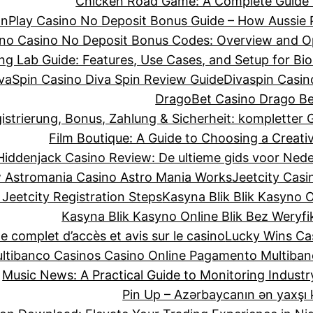
Chicken Road Game: A Complete Guide f
Play Casino No Deposit Bonus Guide – How Aussie Pl
no Casino No Deposit Bonus Codes: Overview and Opt
ng Lab Guide: Features, Use Cases, and Setup for Bi
vaSpin Casino Diva Spin Review Guide
Divaspin Casi
DragoBet Casino Drago Be
istrierung, Bonus, Zahlung & Sicherheit: kompletter 
Film Boutique: A Guide to Choosing a Creati
Hiddenjack Casino Review: De ultieme gids voor Nede
 Astromania Casino Astro Mania Works
Jeetcity Casi
 Jeetcity Registration Steps
Kasyna Blik Blik Kasyno O
Kasyna Blik Kasyno Online Blik Bez Weryfi
de complet d’accès et avis sur le casino
Lucky Wins Ca
ltibanco Casinos Casino Online Pagamento Multib
Music News: A Practical Guide to Monitoring Industr
Pin Up – Azərbaycanın ən yaxşı 