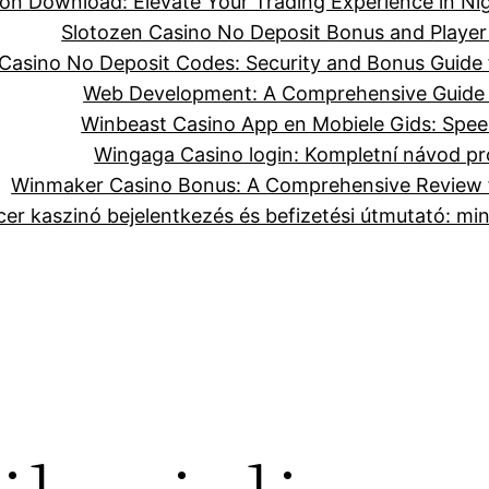
on Download: Elevate Your Trading Experience in Nig
Slotozen Casino No Deposit Bonus and Player 
Casino No Deposit Codes: Security and Bonus Guide f
Web Development: A Comprehensive Guide 
Winbeast Casino App en Mobiele Gids: Speel 
Wingaga Casino login: Kompletní návod pr
Winmaker Casino Bonus: A Comprehensive Review fo
er kaszinó bejelentkezés és befizetési útmutató: min