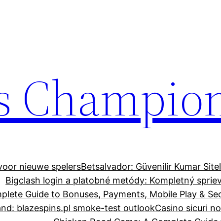
s Champio
 voor nieuwe spelers
Betsalvador: Güvenilir Kumar Site
Bigclash login a platobné metódy: Kompletný sprie
plete Guide to Bonuses, Payments, Mobile Play & Sec
and: blazespins.pl smoke-test outlook
Casino sicuri 