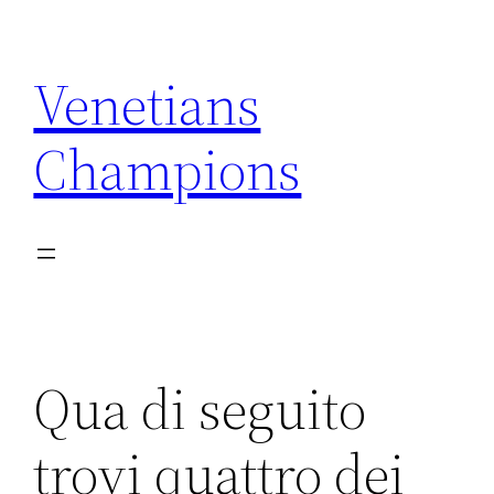
Skip
to
Venetians
content
Champions
Qua di seguito
trovi quattro dei