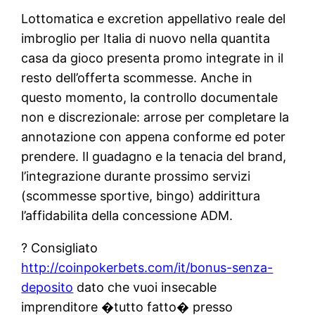
Lottomatica e excretion appellativo reale del
imbroglio per Italia di nuovo nella quantita
casa da gioco presenta promo integrate in il
resto dell’offerta scommesse. Anche in
questo momento, la controllo documentale
non e discrezionale: arrose per completare la
annotazione con appena conforme ed poter
prendere. Il guadagno e la tenacia del brand,
l’integrazione durante prossimo servizi
(scommesse sportive, bingo) addirittura
l’affidabilita della concessione ADM.
? Consigliato
http://coinpokerbets.com/it/bonus-senza-
deposito
dato che vuoi insecable
imprenditore �tutto fatto� presso