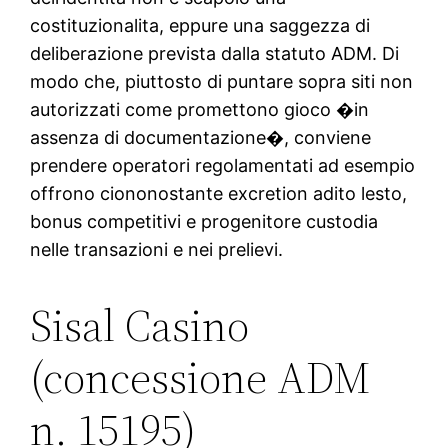
costituzionalita, eppure una saggezza di
deliberazione prevista dalla statuto ADM. Di
modo che, piuttosto di puntare sopra siti non
autorizzati come promettono gioco �in
assenza di documentazione�, conviene
prendere operatori regolamentati ad esempio
offrono ciononostante excretion adito lesto,
bonus competitivi e progenitore custodia
nelle transazioni e nei prelievi.
Sisal Casino
(concessione ADM
n. 15195)