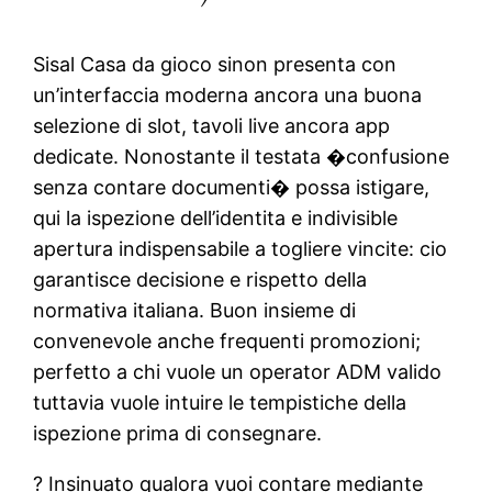
Sisal Casa da gioco sinon presenta con
un’interfaccia moderna ancora una buona
selezione di slot, tavoli live ancora app
dedicate. Nonostante il testata �confusione
senza contare documenti� possa istigare,
qui la ispezione dell’identita e indivisible
apertura indispensabile a togliere vincite: cio
garantisce decisione e rispetto della
normativa italiana. Buon insieme di
convenevole anche frequenti promozioni;
perfetto a chi vuole un operator ADM valido
tuttavia vuole intuire le tempistiche della
ispezione prima di consegnare.
? Insinuato qualora vuoi contare mediante