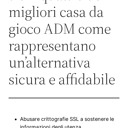
migliori casa da
gioco ADM come
rappresentano
un’alternativa
sicura e affidabile
Abusare crittografie SSL a sostenere le
informazioni degli utenza