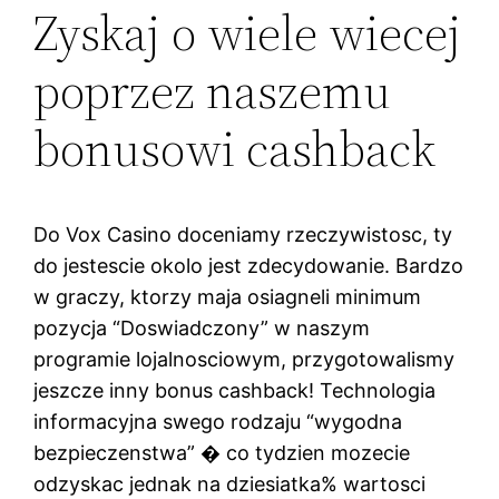
Zyskaj o wiele wiecej
poprzez naszemu
bonusowi cashback
Do Vox Casino doceniamy rzeczywistosc, ty
do jestescie okolo jest zdecydowanie. Bardzo
w graczy, ktorzy maja osiagneli minimum
pozycja “Doswiadczony” w naszym
programie lojalnosciowym, przygotowalismy
jeszcze inny bonus cashback! Technologia
informacyjna swego rodzaju “wygodna
bezpieczenstwa” � co tydzien mozecie
odzyskac jednak na dziesiatka% wartosci