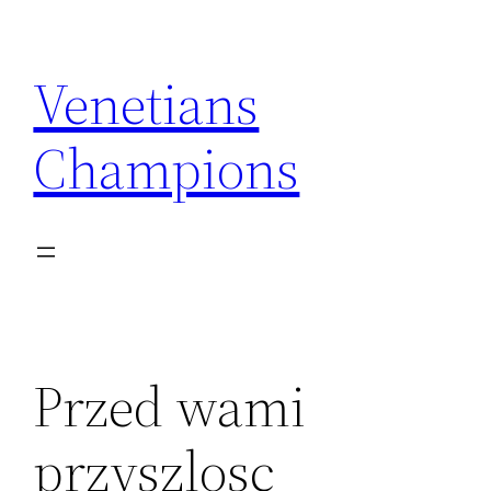
Skip
to
Venetians
content
Champions
Przed wami
przyszlosc