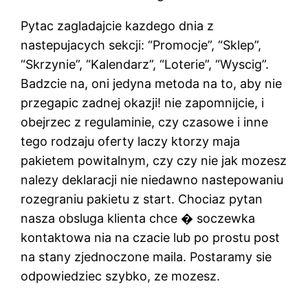
Pytac zagladajcie kazdego dnia z
nastepujacych sekcji: “Promocje”, “Sklep”,
“Skrzynie”, “Kalendarz”, “Loterie”, “Wyscig”.
Badzcie na, oni jedyna metoda na to, aby nie
przegapic zadnej okazji! nie zapomnijcie, i
obejrzec z regulaminie, czy czasowe i inne
tego rodzaju oferty laczy ktorzy maja
pakietem powitalnym, czy czy nie jak mozesz
nalezy deklaracji nie niedawno nastepowaniu
rozegraniu pakietu z start. Chociaz pytan
nasza obsluga klienta chce � soczewka
kontaktowa nia na czacie lub po prostu post
na stany zjednoczone maila. Postaramy sie
odpowiedziec szybko, ze mozesz.