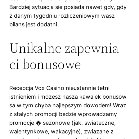
Bardziej sytuacja sie posiada nawet gdy, gdy
z danym tygodniu rozliczeniowym wasz
bilans jest dodatni.
Unikalne zapewnia
ci bonusowe
Recepcja Vox Casino nieustannie tetni
istnieniem i mozesz nasza kawalek bonusow
sa w tym chyba najlepszym dowodem! Wraz
z stalych promocji bedzie wprowadzamy
promocje � sezonowe (jak. swiateczne,
walentynkowe, wakacyjne), zwiazane z