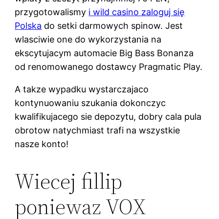
przygotowalismy
i wild casino zaloguj się
Polska
do setki darmowych spinow. Jest
wlasciwie one do wykorzystania na
ekscytujacym automacie Big Bass Bonanza
od renomowanego dostawcy Pragmatic Play.
A takze wypadku wystarczajaco
kontynuowaniu szukania dokonczyc
kwalifikujacego sie depozytu, dobry cala pula
obrotow natychmiast trafi na wszystkie
nasze konto!
Wiecej fillip
poniewaz VOX