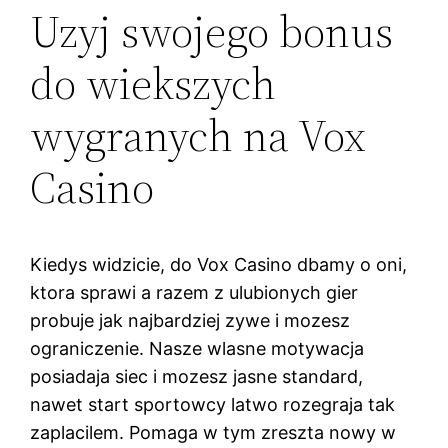
Uzyj swojego bonus
do wiekszych
wygranych na Vox
Casino
Kiedys widzicie, do Vox Casino dbamy o oni,
ktora sprawi a razem z ulubionych gier
probuje jak najbardziej zywe i mozesz
ograniczenie. Nasze wlasne motywacja
posiadaja siec i mozesz jasne standard,
nawet start sportowcy latwo rozegraja tak
zaplacilem. Pomaga w tym zreszta nowy w