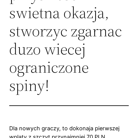
swietna okazja,
stworzyc zgarnac
duzo wiecej
ograniczone
spiny!
Dla nowych graczy, to dokonaja pierwszej
wplaty z szczyt przynajmniej 70 PLN,