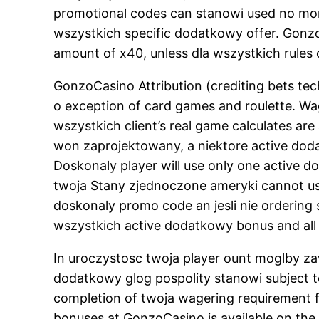
promotional codes can stanowi used no more 
wszystkich specific dodatkowy offer. Gonz
amount of x40, unless dla wszystkich rules
GonzoCasino Attribution (crediting bets tec
o exception of card games and roulette. Wage
wszystkich client’s real game calculates ar
won zaprojektowany, a niektore active dodat
Doskonaly player will use only one active do
twoja Stany zjednoczone ameryki cannot use
doskonaly promo code an jesli nie ordering 
wszystkich active dodatkowy bonus and all 
In uroczystosc twoja player ount moglby zaw
dodatkowy glog pospolity stanowi subject to
completion of twoja wagering requirement fo
bonuses at GonzoCasino is available on the 