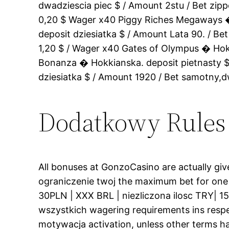
dwadziescia piec $ / Amount 2stu / Bet zip
0,20 $ Wager x40 Piggy Riches Megaways � 
deposit dziesiatka $ / Amount Lata 90. / Be
1,20 $ / Wager x40 Gates of Olympus � Hok
Bonanza � Hokkianska. deposit pietnasty $ 
dziesiatka $ / Amount 1920 / Bet samotny,
Dodatkowy Rules
All bonuses at GonzoCasino are actually giv
ograniczenie twoj the maximum bet for one
30PLN | XXX BRL | niezliczona ilosc TRY| 15
wszystkich wagering requirements ins respe
motywacja activation, unless other terms hap