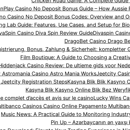
Chicken Road Game: A Complete Guide f
Play Casino No Deposit Bonus Guide – How Aussie Pl
no Casino No Deposit Bonus Codes: Overview and Opt
ng Lab Guide: Features, Use Cases, and Setup for Bi
vaSpin Casino Diva Spin Review Guide
Divaspin Casi
DragoBet Casino Drago Be
istrierung, Bonus, Zahlung & Sicherheit: kompletter 
Film Boutique: A Guide to Choosing a Creati
Hiddenjack Casino Review: De ultieme gids voor Nede
 Astromania Casino Astro Mania Works
Jeetcity Casi
 Jeetcity Registration Steps
Kasyna Blik Blik Kasyno O
Kasyna Blik Kasyno Online Blik Bez Weryfi
de complet d’accès et avis sur le casino
Lucky Wins Ca
ltibanco Casinos Casino Online Pagamento Multib
Music News: A Practical Guide to Monitoring Industr
Pin Up – Azərbaycanın ən yaxşı 