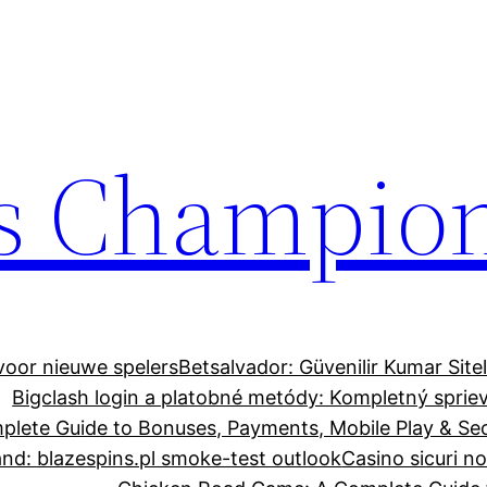
s Champio
 voor nieuwe spelers
Betsalvador: Güvenilir Kumar Site
Bigclash login a platobné metódy: Kompletný sprie
plete Guide to Bonuses, Payments, Mobile Play & Sec
and: blazespins.pl smoke-test outlook
Casino sicuri 