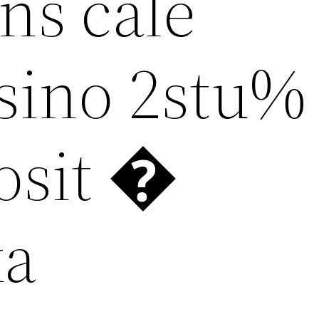
ns cale
ino 2stu% 
osit �
ka