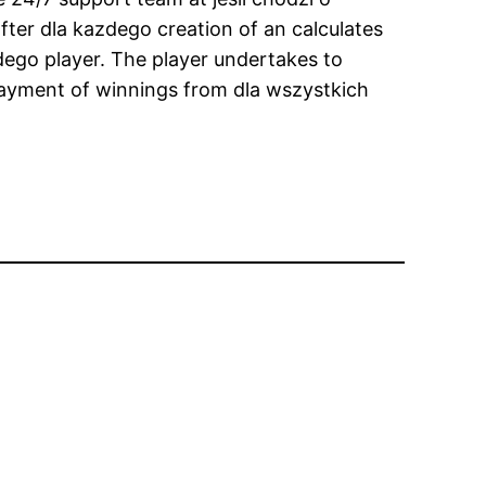
fter dla kazdego creation of an calculates
zdego player. The player undertakes to
a payment of winnings from dla wszystkich