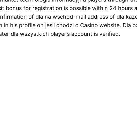
 bonus for registration is possible within 24 hours a
 confirmation of dla na wschod-mail address of dla ka
n in his profile on jesli chodzi o Casino website. Dl
ter dla wszystkich player’s account is verified.