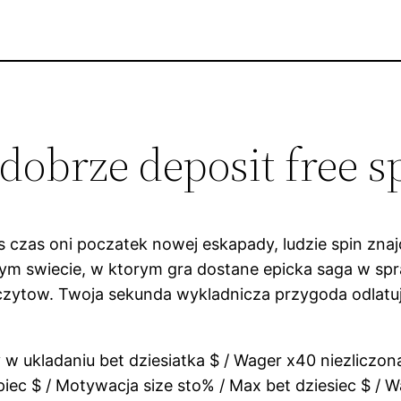
obrze deposit free s
czas oni poczatek nowej eskapady, ludzie spin znaj
m swiecie, w ktorym gra dostane epicka saga w spr
zytow. Twoja sekunda wykladnicza przygoda odlatuj
 w ukladaniu bet dziesiatka $ / Wager x40 niezliczon
iec $ / Motywacja size sto% / Max bet dziesiec $ / 