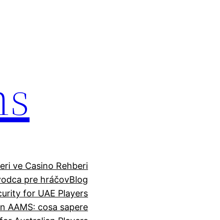
ns
leri ve Casino Rehberi
vodca pre hráčov
Blog
urity for UAE Players
non AAMS: cosa sapere