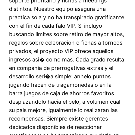
soporte prioritario y fichas a meetings
distintos. Nuestro equipo asegura una
practica sola y no ha transpirado gratificante
con el fin de cada falo VIP. Si incluyo
buscando limites sobre retiro de mayor altos,
regalos sobre celebracion o fichas a torneos
privados, el proyecto VIP ofrece aquellos
ingresos asi� como mas. Cada grado resulta
en compania de prerrogativas extras y el
desarrollo seri�a simple: anhelo puntos
jugando hacen de tragamonedas o en la
barra juegos de caja de ahorros favoritos
desplazandolo hacia el pelo, a volumen cual
su pais mejore, igualmente lo realizaran las
recompensas. Siempre existe gerentes
dedicados disponibles de reaccionar