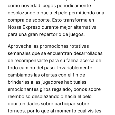
como novedad juegos periodicamente
desplazandolo hacia el pelo permitiendo una
compra de soporte. Esto transforma en
Nossa Expreso durante mejor alternativa
para una gran repertorio de juegos.
Aprovecha las promociones rotativas
semanales que se encuentran desarrolladas
de recompensarte para su faena acerca de
todo camino del paso. Invariablemente
cambiamos las ofertas con el fin de
brindarles a las jugadores habituales
emocionantes giros regalado, bonos sobre
reembolso desplazandolo hacia el pelo
oportunidades sobre participar sobre
torneos, por lo que al momento cual visites