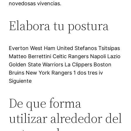
novedosas vivencias.
Elabora tu postura
Everton West Ham United Stefanos Tsitsipas
Matteo Berrettini Celtic Rangers Napoli Lazio
Golden State Warriors La Clippers Boston
Bruins New York Rangers 1 dos tres iv
Siguiente
De que forma
utilizar alrededor del