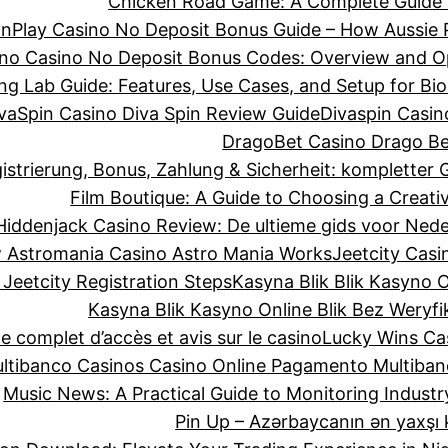
Chicken Road Game: A Complete Guide f
Play Casino No Deposit Bonus Guide – How Aussie Pl
no Casino No Deposit Bonus Codes: Overview and Opt
ng Lab Guide: Features, Use Cases, and Setup for Bi
vaSpin Casino Diva Spin Review Guide
Divaspin Casi
DragoBet Casino Drago Be
istrierung, Bonus, Zahlung & Sicherheit: kompletter 
Film Boutique: A Guide to Choosing a Creati
Hiddenjack Casino Review: De ultieme gids voor Nede
 Astromania Casino Astro Mania Works
Jeetcity Casi
 Jeetcity Registration Steps
Kasyna Blik Blik Kasyno O
Kasyna Blik Kasyno Online Blik Bez Weryfi
de complet d’accès et avis sur le casino
Lucky Wins Ca
ltibanco Casinos Casino Online Pagamento Multib
Music News: A Practical Guide to Monitoring Industr
Pin Up – Azərbaycanın ən yaxşı 