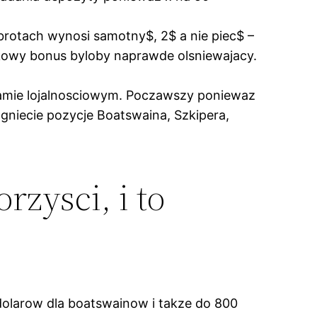
brotach wynosi samotny$, 2$ a nie piec$ –
kowy bonus byloby naprawde olsniewajacy.
mie lojalnosciowym. Poczawszy poniewaz
gniecie pozycje Boatswaina, Szkipera,
zysci, i to
dolarow dla boatswainow i takze do 800