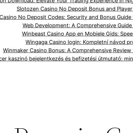
on Download: Elevate Your Trading Experience in Nig
Slotozen Casino No Deposit Bonus and Player 
Casino No Deposit Codes: Security and Bonus Guide f
Web Development: A Comprehensive Guide 
Winbeast Casino App en Mobiele Gids: Speel 
Wingaga Casino login: Kompletní návod pr
Winmaker Casino Bonus: A Comprehensive Review fo
er kaszinó bejelentkezés és befizetési útmutató: min