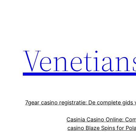
Skip
to
content
Venetian
7gear casino registratie: De complete gids
Casinia Casino Online: Com
casino Blaze Spins for Pol