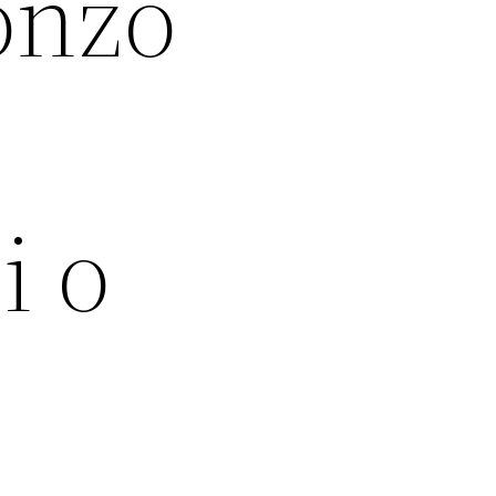
onzo
i o