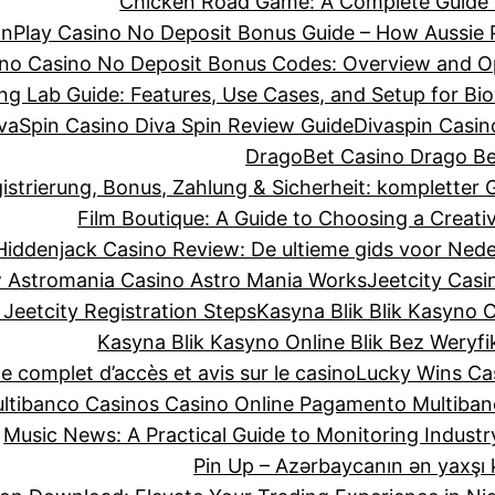
Chicken Road Game: A Complete Guide f
Play Casino No Deposit Bonus Guide – How Aussie Pl
no Casino No Deposit Bonus Codes: Overview and Opt
ng Lab Guide: Features, Use Cases, and Setup for Bi
vaSpin Casino Diva Spin Review Guide
Divaspin Casi
DragoBet Casino Drago Be
istrierung, Bonus, Zahlung & Sicherheit: kompletter 
Film Boutique: A Guide to Choosing a Creati
Hiddenjack Casino Review: De ultieme gids voor Nede
 Astromania Casino Astro Mania Works
Jeetcity Casi
 Jeetcity Registration Steps
Kasyna Blik Blik Kasyno O
Kasyna Blik Kasyno Online Blik Bez Weryfi
de complet d’accès et avis sur le casino
Lucky Wins Ca
ltibanco Casinos Casino Online Pagamento Multib
Music News: A Practical Guide to Monitoring Industr
Pin Up – Azərbaycanın ən yaxşı 