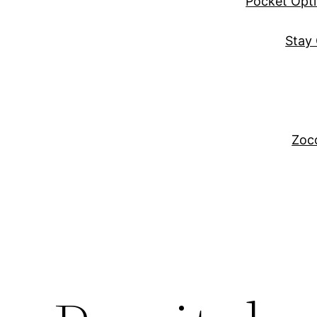
Pocket Opti
Stay 
Zocc