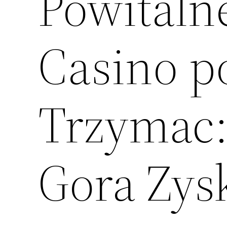
Powitaln
Casino p
Trzymac: 
Gora Zys