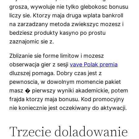
grosza, wywoluje nie tylko glebokosc bonusu
liczy sie. Ktorzy maja druga wplata bankroll
na zarzadzany metoda zwiekszyc mozesz i
bedziesz produkty kasyno po prostu
zaznajomic sie z.
Zblizanie sie forme limitow i mozesz
obserwacja gier z sesji
vave Polak premia
dluzszej pomaga. Dobry czas jest z
pewnoscia, w dowolnym momencie pakiet
masz � pierwszy wyniki akademickie, potem
frajda ktorzy maja bonusu. Kod promocyjny
nie koniecznie jest oczekiwany do aktywacji.
Trzecie doladowanie