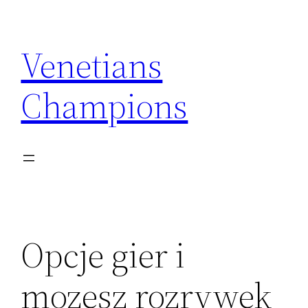
Skip
to
Venetians
content
Champions
Opcje gier i
mozesz rozrywek