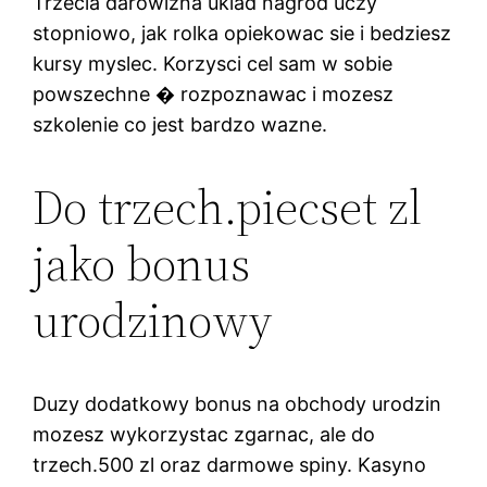
Trzecia darowizna uklad nagrod uczy
stopniowo, jak rolka opiekowac sie i bedziesz
kursy myslec. Korzysci cel sam w sobie
powszechne � rozpoznawac i mozesz
szkolenie co jest bardzo wazne.
Do trzech.piecset zl
jako bonus
urodzinowy
Duzy dodatkowy bonus na obchody urodzin
mozesz wykorzystac zgarnac, ale do
trzech.500 zl oraz darmowe spiny. Kasyno