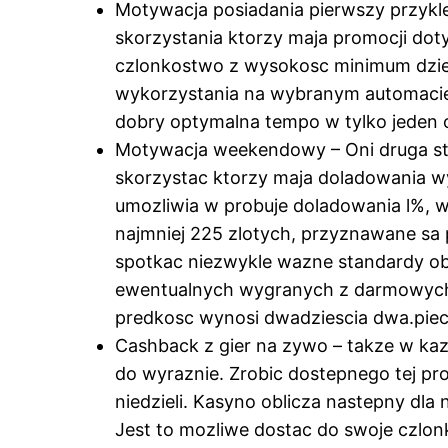
Motywacja posiadania pierwszy przykl
skorzystania ktorzy maja promocji do
czlonkostwo z wysokosc minimum dziewi
wykorzystania na wybranym automacie 
dobry optymalna tempo w tylko jeden 
Motywacja weekendowy – Oni druga st
skorzystac ktorzy maja doladowania w
umozliwia w probuje doladowania l%, 
najmniej 225 zlotych, przyznawane sa 
spotkac niezwykle wazne standardy obr
ewentualnych wygranych z darmowych s
predkosc wynosi dwadziescia dwa.piec
Cashback z gier na zywo – takze w ka
do wyraznie. Zrobic dostepnego tej pr
niedzieli. Kasyno oblicza nastepny dl
Jest to mozliwe dostac do swoje czlon