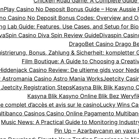
Chicken Road Game: A Complete Guide f
Play Casino No Deposit Bonus Guide – How Aussie Pl
no Casino No Deposit Bonus Codes: Overview and Opt
ng Lab Guide: Features, Use Cases, and Setup for Bi
vaSpin Casino Diva Spin Review Guide
Divaspin Casi
DragoBet Casino Drago Be
istrierung, Bonus, Zahlung & Sicherheit: kompletter 
Film Boutique: A Guide to Choosing a Creati
Hiddenjack Casino Review: De ultieme gids voor Nede
 Astromania Casino Astro Mania Works
Jeetcity Casi
 Jeetcity Registration Steps
Kasyna Blik Blik Kasyno O
Kasyna Blik Kasyno Online Blik Bez Weryfi
de complet d’accès et avis sur le casino
Lucky Wins Ca
ltibanco Casinos Casino Online Pagamento Multib
Music News: A Practical Guide to Monitoring Industr
Pin Up – Azərbaycanın ən yaxşı 