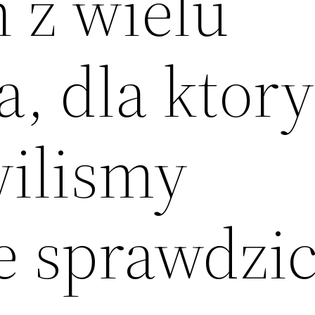
 z wielu
a, dla ktor
ilismy
e sprawdzi