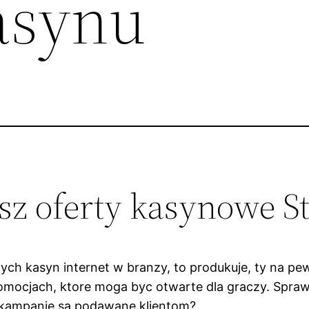
asynu
esz oferty kasynowe S
ch kasyn internet w branzy, to produkuje, ty na pew
omocjach, ktore moga byc otwarte dla graczy. Spraw
j kampanie sa podawane klientom?