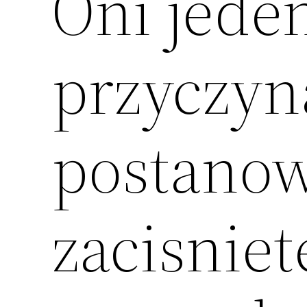
Oni jeden
przyczyn
postanow
zacisniet