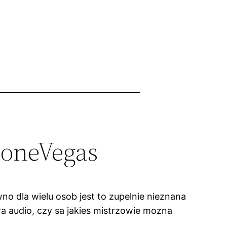
toneVegas
no dla wielu osob jest to zupelnie nieznana
a audio, czy sa jakies mistrzowie mozna