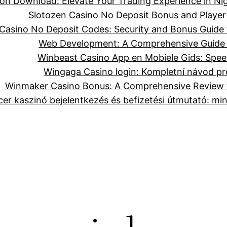
on Download: Elevate Your Trading Experience in Nig
Slotozen Casino No Deposit Bonus and Player 
Casino No Deposit Codes: Security and Bonus Guide f
Web Development: A Comprehensive Guide 
Winbeast Casino App en Mobiele Gids: Speel 
Wingaga Casino login: Kompletní návod pr
Winmaker Casino Bonus: A Comprehensive Review fo
er kaszinó bejelentkezés és befizetési útmutató: min