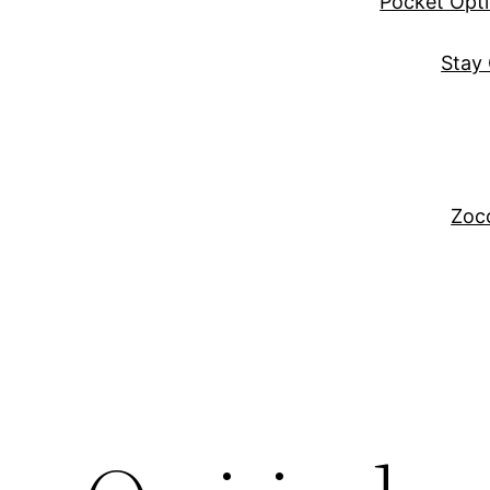
Pocket Opti
Stay 
Zocc