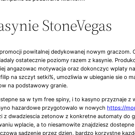
asynie StoneVegas
promocji powitalnej dedykowanej nowym graczom. Okaz
osiadaly ostatecznie poziomy razem z kasynie. Produ
niej angazowac motywacja oraz dokonczyc wplaty na
 filip na szczyt setki%, umozliwia w ubieganie sie o
kow na podstawowy granie.
stepne sa w tym free spiny, i to kasyno przyznaje z 
 Kasyno hazardowe przygotowalo w nowych
https://mo
i z dwadziescia zetonow z konkretne automaty do g
niu wplacie, a to niesamowite znajdziesz dostepne p
luczowa sadzenie przez dzien, bardzo korzystne kaz