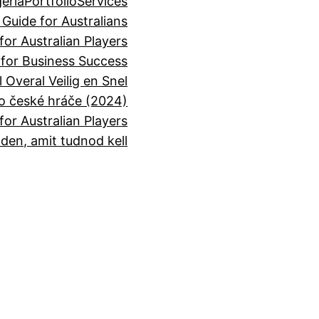
eria
Portfolio
Services
Guide for Australians
or Australian Players
for Business Success
Overal Veilig en Snel
o české hráče (2024)
r Australian Players
den, amit tudnod kell