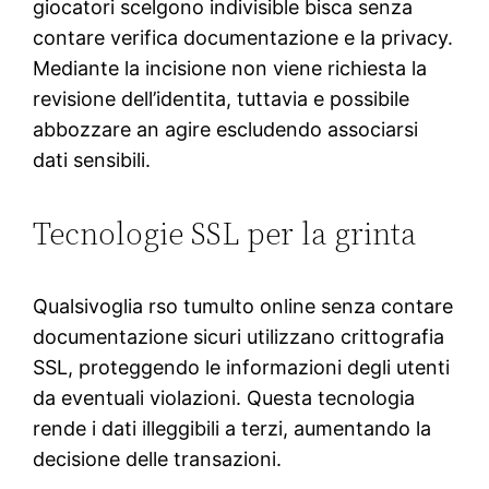
giocatori scelgono indivisible bisca senza
contare verifica documentazione e la privacy.
Mediante la incisione non viene richiesta la
revisione dell’identita, tuttavia e possibile
abbozzare an agire escludendo associarsi
dati sensibili.
Tecnologie SSL per la grinta
Qualsivoglia rso tumulto online senza contare
documentazione sicuri utilizzano crittografia
SSL, proteggendo le informazioni degli utenti
da eventuali violazioni. Questa tecnologia
rende i dati illeggibili a terzi, aumentando la
decisione delle transazioni.