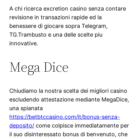
A chi ricerca excretion casino senza contare
revisione in transazioni rapide ed la
benessere di giocare sopra Telegram,
TG.Trambusto e una delle scelte piu
innovative.
Mega Dice
Chiudiamo la nostra scelta dei migliori casino
escludendo attestazione mediante MegaDice,
una spianata
https://betbtccasino.com/it/bonus-senza-
deposito/
come colpisce immediatamente per
il suo disinteressato bonus di benvenuto, che