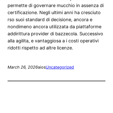
permette di governare mucchio in assenza di
certificazione. Negli ultimi anni ha cresciuto
rso suoi standard di decisione, ancora e
nondimeno ancora utilizzata da piattaforme
addirittura provider di bazzecola. Successivo
alla agilita, e vantaggiosa a i costi operativi
ridotti rispetto ad altre licenze.
March 26, 2026
aios
Uncategorized