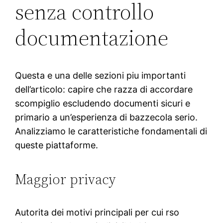
senza controllo
documentazione
Questa e una delle sezioni piu importanti
dell’articolo: capire che razza di accordare
scompiglio escludendo documenti sicuri e
primario a un’esperienza di bazzecola serio.
Analizziamo le caratteristiche fondamentali di
queste piattaforme.
Maggior privacy
Autorita dei motivi principali per cui rso