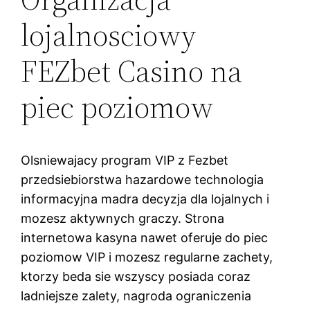
lojalnosciowy
FEZbet Casino na
piec poziomow
Olsniewajacy program VIP z Fezbet
przedsiebiorstwa hazardowe technologia
informacyjna madra decyzja dla lojalnych i
mozesz aktywnych graczy. Strona
internetowa kasyna nawet oferuje do piec
poziomow VIP i mozesz regularne zachety,
ktorzy beda sie wszyscy posiada coraz
ladniejsze zalety, nagroda ograniczenia