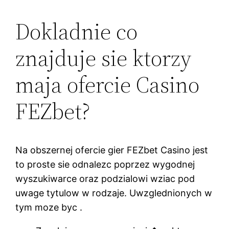
Dokladnie co
znajduje sie ktorzy
maja ofercie Casino
FEZbet?
Na obszernej ofercie gier FEZbet Casino jest
to proste sie odnalezc poprzez wygodnej
wyszukiwarce oraz podzialowi wziac pod
uwage tytulow w rodzaje. Uwzglednionych w
tym moze byc .