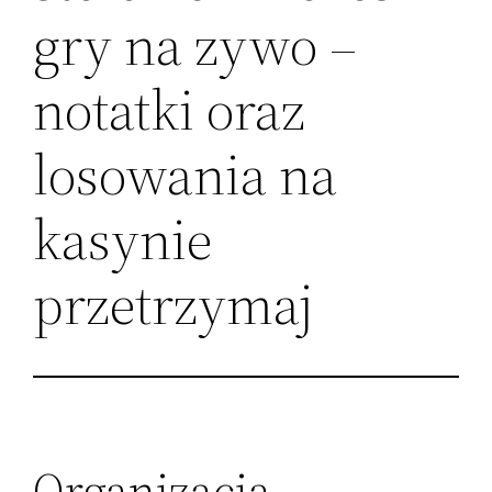
gry na zywo –
notatki oraz
losowania na
kasynie
przetrzymaj
Organizacja