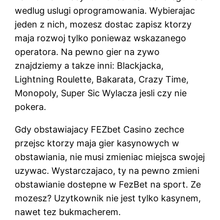
wedlug uslugi oprogramowania. Wybierajac
jeden z nich, mozesz dostac zapisz ktorzy
maja rozwoj tylko poniewaz wskazanego
operatora. Na pewno gier na zywo
znajdziemy a takze inni: Blackjacka,
Lightning Roulette, Bakarata, Crazy Time,
Monopoly, Super Sic Wylacza jesli czy nie
pokera.
Gdy obstawiajacy FEZbet Casino zechce
przejsc ktorzy maja gier kasynowych w
obstawiania, nie musi zmieniac miejsca swojej
uzywac. Wystarczajaco, ty na pewno zmieni
obstawianie dostepne w FezBet na sport. Ze
mozesz? Uzytkownik nie jest tylko kasynem,
nawet tez bukmacherem.