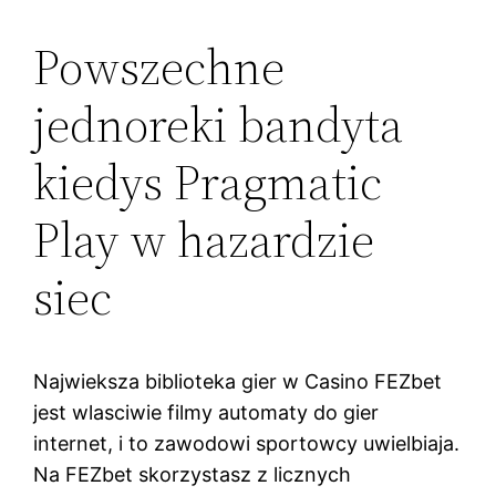
Powszechne
jednoreki bandyta
kiedys Pragmatic
Play w hazardzie
siec
Najwieksza biblioteka gier w Casino FEZbet
jest wlasciwie filmy automaty do gier
internet, i to zawodowi sportowcy uwielbiaja.
Na FEZbet skorzystasz z licznych