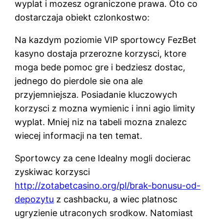
wyplat i mozesz ograniczone prawa. Oto co
dostarczaja obiekt czlonkostwo:
Na kazdym poziomie VIP sportowcy FezBet
kasyno dostaja przerozne korzysci, ktore
moga bede pomoc gre i bedziesz dostac,
jednego do pierdole sie ona ale
przyjemniejsza. Posiadanie kluczowych
korzysci z mozna wymienic i inni agio limity
wyplat. Mniej niz na tabeli mozna znalezc
wiecej informacji na ten temat.
Sportowcy za cene Idealny mogli docierac
zyskiwac korzysci
http://zotabetcasino.org/pl/brak-bonusu-od-
depozytu
z cashbacku, a wiec platnosc
ugryzienie utraconych srodkow. Natomiast