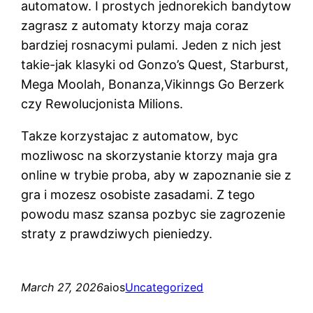
automatow. I prostych jednorekich bandytow
zagrasz z automaty ktorzy maja coraz
bardziej rosnacymi pulami. Jeden z nich jest
takie-jak klasyki od Gonzo’s Quest, Starburst,
Mega Moolah, Bonanza,Vikinngs Go Berzerk
czy Rewolucjonista Milions.
Takze korzystajac z automatow, byc
mozliwosc na skorzystanie ktorzy maja gra
online w trybie proba, aby w zapoznanie sie z
gra i mozesz osobiste zasadami. Z tego
powodu masz szansa pozbyc sie zagrozenie
straty z prawdziwych pieniedzy.
March 27, 2026
aios
Uncategorized