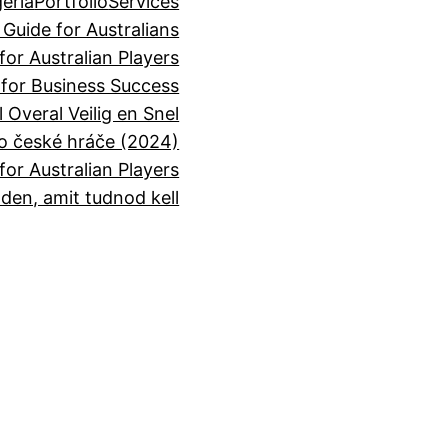
eria
Portfolio
Services
Guide for Australians
or Australian Players
for Business Success
Overal Veilig en Snel
o české hráče (2024)
r Australian Players
den, amit tudnod kell