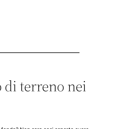
 di terreno nei