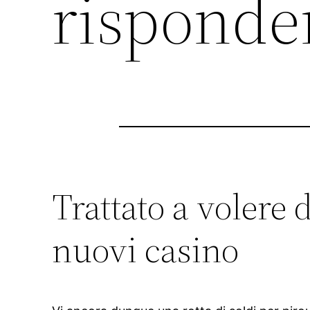
risponde
Trattato a volere
nuovi casino