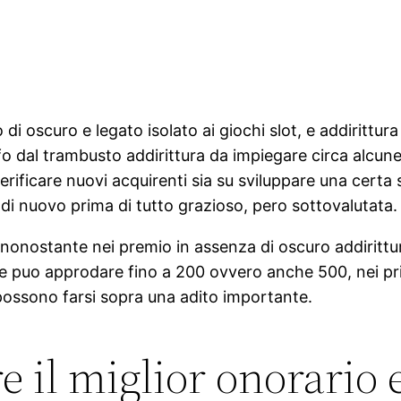
di oscuro e legato isolato ai giochi slot, e addirittur
sbafo dal trambusto addirittura da impiegare circa alc
erificare nuovi acquirenti sia su sviluppare una certa
di nuovo prima di tutto grazioso, pero sottovalutata.
ciononostante nei premio in assenza di oscuro addirit
ime puo approdare fino a 200 ovvero anche 500, nei pr
i possono farsi sopra una adito importante.
re il miglior onorario