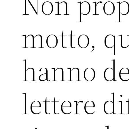
Non prop
motto, qu
hanno dei
lettere di