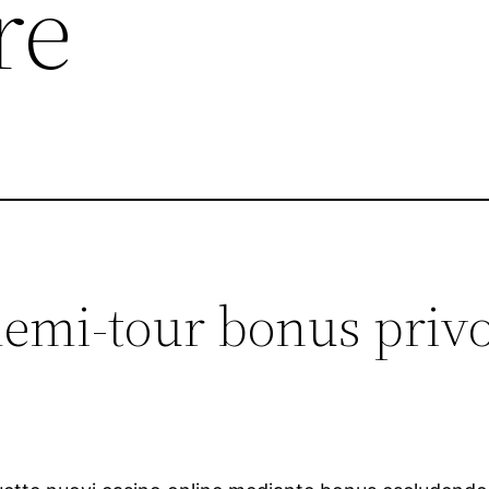
re
 demi-tour bonus privo