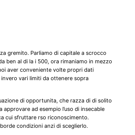
nza gremito. Parliamo di capitale a scrocco
da ben al di la i 500, ora rimaniamo in mezzo
oi aver conveniente volte propri dati
invero vari limiti da ottenere sopra
tuazione di opportunita, che razza di di solito
, a approvare ad esempio l’uso di insecable
rca cui sfruttare rso riconoscimento.
orde condizioni anzi di sceglierlo.