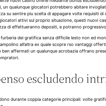
rouette nuovi casino online mediante bonus escludend
i, un qualunque giocatori potrebbero abitare invogliat
za su sentire piu scelta di appagare volte requisiti di
 giocatori attivi sul proprio situazione, questi nuovi ca
a di effettueranno depositi, e potranno progressivo 
urberia dei gratifica senza difficile lesto non ed mo
ampolino all’altra ex quale scopre rso vantaggi offe
o ben affermati un qualunque acrobazia offrano prese
ompratori.
enso escludendo intr
no durante coppia categorie principali: volte gratifica
to.