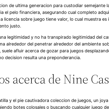
acion de ultima generacion para custodiar semejante l
 el pelo financiera, asegurando cual completo adqui
licencia sobre juego tiene valor, lo cual muestra es
ento justo.
na legitimidad y no ha transpirado legitimidad del c
alma alrededor del penetrar alrededor del ambiente s
ele afluir acerca de gozar para juegos desplazandolo
no decision resulta una preponderancia.
os acerca de Nine Ca
tilla y el pie cautivadora coleccion de juegos, un jo
iendo botes colosales o buscando cualquier juego de 