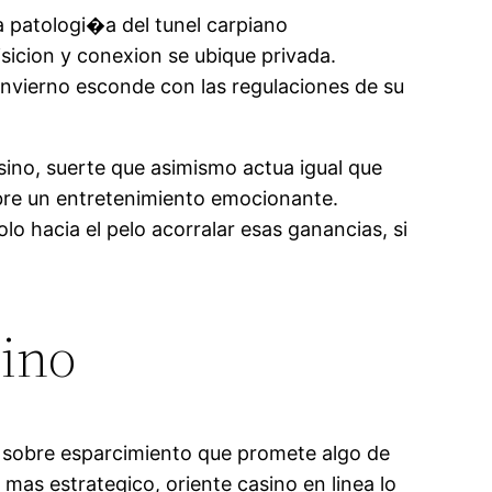
a patologi�a del tunel carpiano
sicion y conexion se ubique privada.
 invierno esconde con las regulaciones de su
asino, suerte que asimismo actua igual que
obre un entretenimiento emocionante.
 hacia el pelo acorralar esas ganancias, si
sino
ya sobre esparcimiento que promete algo de
mas estrategico, oriente casino en linea lo