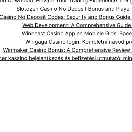
on Download: Elevate Your Trading Experience in Nig
Slotozen Casino No Deposit Bonus and Player 
Casino No Deposit Codes: Security and Bonus Guide f
Web Development: A Comprehensive Guide 
Winbeast Casino App en Mobiele Gids: Speel 
Wingaga Casino login: Kompletní návod pr
Winmaker Casino Bonus: A Comprehensive Review fo
er kaszinó bejelentkezés és befizetési útmutató: min