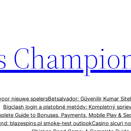
s Champio
 voor nieuwe spelers
Betsalvador: Güvenilir Kumar Site
Bigclash login a platobné metódy: Kompletný sprie
plete Guide to Bonuses, Payments, Mobile Play & Sec
and: blazespins.pl smoke-test outlook
Casino sicuri 