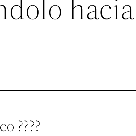
dolo hacia
co ????