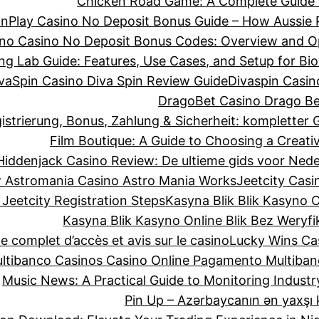
Chicken Road Game: A Complete Guide f
Play Casino No Deposit Bonus Guide – How Aussie Pl
no Casino No Deposit Bonus Codes: Overview and Opt
ng Lab Guide: Features, Use Cases, and Setup for Bi
vaSpin Casino Diva Spin Review Guide
Divaspin Casi
DragoBet Casino Drago Be
istrierung, Bonus, Zahlung & Sicherheit: kompletter 
Film Boutique: A Guide to Choosing a Creati
Hiddenjack Casino Review: De ultieme gids voor Nede
 Astromania Casino Astro Mania Works
Jeetcity Casi
 Jeetcity Registration Steps
Kasyna Blik Blik Kasyno O
Kasyna Blik Kasyno Online Blik Bez Weryfi
de complet d’accès et avis sur le casino
Lucky Wins Ca
ltibanco Casinos Casino Online Pagamento Multib
Music News: A Practical Guide to Monitoring Industr
Pin Up – Azərbaycanın ən yaxşı 