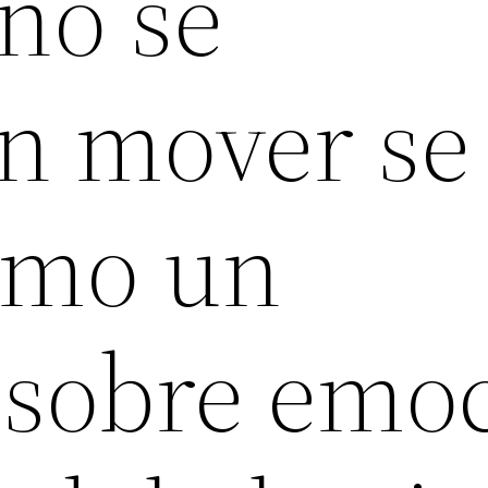
no se
n mover se
omo un
 sobre emo