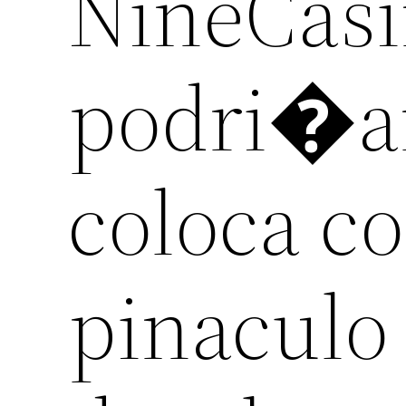
NineCasi
podri�a
coloca c
pinaculo