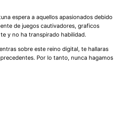
tuna espera a aquellos apasionados debido
iente de juegos cautivadores, graficos
rte y no ha transpirado habilidad.
ras sobre este reino digital, te hallaras
e precedentes. Por lo tanto, nunca hagamos