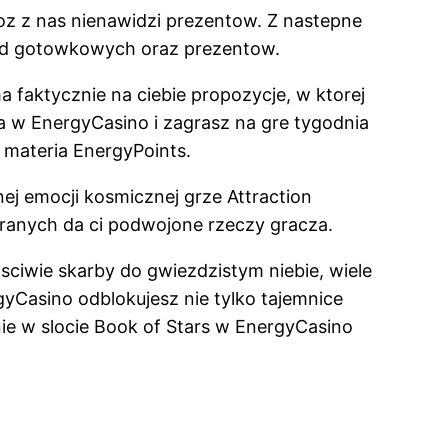
oz z nas nienawidzi prezentow. Z nastepne
rod gotowkowych oraz prezentow.
a faktycznie na ciebie propozycje, w ktorej
a w EnergyCasino i zagrasz na gre tygodnia
 materia EnergyPoints.
ej emocji kosmicznej grze Attraction
ranych da ci podwojone rzeczy gracza.
asciwie skarby do gwiezdzistym niebie, wiele
yCasino odblokujesz nie tylko tajemnice
e w slocie Book of Stars w EnergyCasino