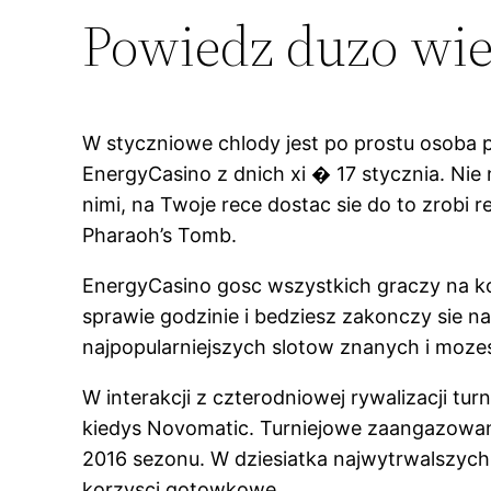
Powiedz duzo wie
W styczniowe chlody jest po prostu osoba
EnergyCasino z dnich xi � 17 stycznia. Nie
nimi, na Twoje rece dostac sie do to zrobi 
Pharaoh’s Tomb.
EnergyCasino gosc wszystkich graczy na k
sprawie godzinie i bedziesz zakonczy sie n
najpopularniejszych slotow znanych i mozes
W interakcji z czterodniowej rywalizacji tu
kiedys Novomatic. Turniejowe zaangazowanie
2016 sezonu. W dziesiatka najwytrwalszyc
korzysci gotowkowe.