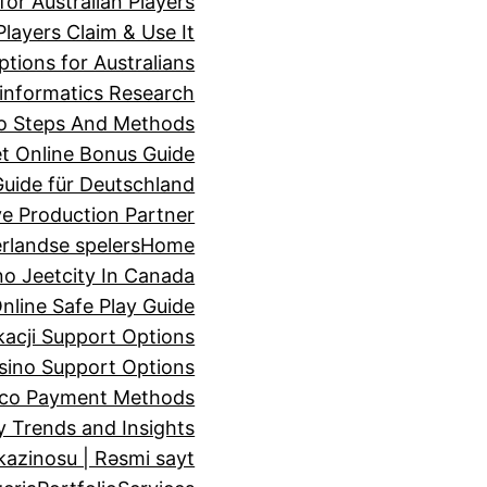
or Australian Players
ayers Claim & Use It
ions for Australians
oinformatics Research
no Steps And Methods
t Online Bonus Guide
Guide für Deutschland
ve Production Partner
rlandse spelers
Home
no Jeetcity In Canada
nline Safe Play Guide
kacji Support Options
sino Support Options
anco Payment Methods
y Trends and Insights
kazinosu | Rəsmi sayt