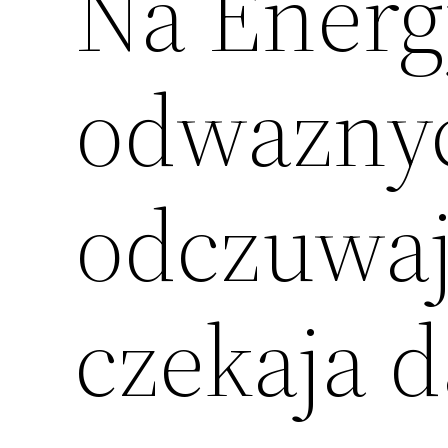
Na Energ
odwaznyc
odczuwaj
czekaja 