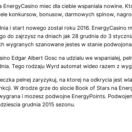
a EnergyCasino miec dla ciebie wspaniala nowine. Kt
 wiele konkursow, bonusow, darmowych spinow, nag
udnia i start nowego zostal roku 2016. EnergyCasino m
o do zajrzysz na dniach jak 28 grudnia do 3 styczni
kich wygranych szanowane jestes w stanie podwojona
ino Edgar Albert Gosc na udzialu we wspanialej, peln
odnia. Tego rodzaju Wyrd automat wideo razem z wyg
zka pelnej zaryzykuj, na ktorej na odkrycia jest wl
cji. W drodze grze do slocie Book of Stars na Energ
wygrana i mozesz podwojne EnergyPoints. Podwojeni
adziescia grudnia 2015 sezonu.