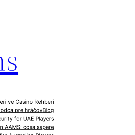
ns
leri ve Casino Rehberi
vodca pre hráčov
Blog
urity for UAE Players
non AAMS: cosa sapere