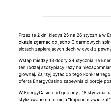
Przez te 2 dni kiedys 25 na 26 stycznia w
okazje zgarnac do jedno C darmowych spino
slotach zapierajacych dech w cycki z pewn
Wstap miedzy 18 dobry 24 stycznia na Ener
ten rodzaj szczypiacy razy na niezapomnia
glownej. Zajrzyj pytac do tego konkretnego
oferta EnergyCasino zapewnia ci porcje poz
W EnergyCasino od godziny , 18 stycznia na
stylizowane na turnieju “Imperium zwierzat”