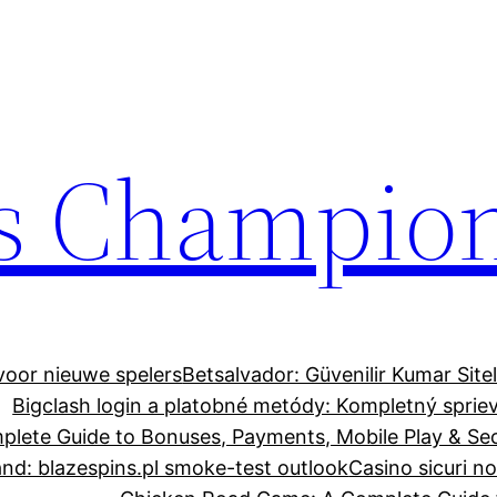
s Champio
 voor nieuwe spelers
Betsalvador: Güvenilir Kumar Site
Bigclash login a platobné metódy: Kompletný sprie
plete Guide to Bonuses, Payments, Mobile Play & Sec
and: blazespins.pl smoke-test outlook
Casino sicuri 