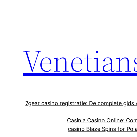
Skip
to
content
Venetian
7gear casino registratie: De complete gids
Casinia Casino Online: Com
casino Blaze Spins for Pol