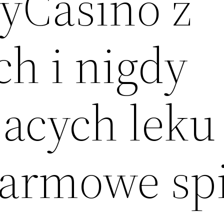
yCasino z
h i nigdy
acych leku
darmowe sp