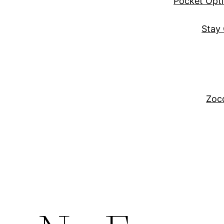
Pocket Opti
Stay 
Zocc