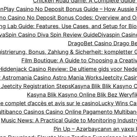
Chicken Road Game: A Complete Guide f
Play Casino No Deposit Bonus Guide – How Aussie Pl
no Casino No Deposit Bonus Codes: Overview and Opt
ng Lab Guide: Features, Use Cases, and Setup for Bi
vaSpin Casino Diva Spin Review Guide
Divaspin Casi
DragoBet Casino Drago Be
istrierung, Bonus, Zahlung & Sicherheit: kompletter 
Film Boutique: A Guide to Choosing a Creati
Hiddenjack Casino Review: De ultieme gids voor Nede
 Astromania Casino Astro Mania Works
Jeetcity Casi
 Jeetcity Registration Steps
Kasyna Blik Blik Kasyno O
Kasyna Blik Kasyno Online Blik Bez Weryfi
de complet d’accès et avis sur le casino
Lucky Wins Ca
ltibanco Casinos Casino Online Pagamento Multib
Music News: A Practical Guide to Monitoring Industr
Pin Up – Azərbaycanın ən yaxşı 