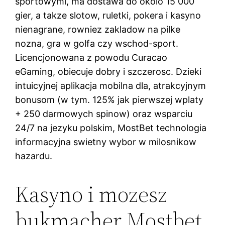
sportowymi, ma dostawa do okolo 15 000
gier, a takze slotow, ruletki, pokera i kasyno
nienagrane, rowniez zakladow na pilke
nozna, gra w golfa czy wschod-sport.
Licencjonowana z powodu Curacao
eGaming, obiecuje dobry i szczerosc. Dzieki
intuicyjnej aplikacja mobilna dla, atrakcyjnym
bonusom (w tym. 125% jak pierwszej wplaty
+ 250 darmowych spinow) oraz wsparciu
24/7 na jezyku polskim, MostBet technologia
informacyjna swietny wybor w milosnikow
hazardu.
Kasyno i mozesz
bukmacher Mostbet