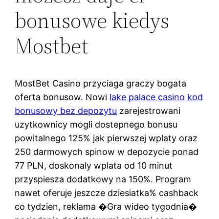
bonusowe kiedys
Mostbet
MostBet Casino przyciaga graczy bogata
oferta bonusow. Nowi
lake palace casino kod
bonusowy bez depozytu
zarejestrowani
uzytkownicy mogli dostepnego bonusu
powitalnego 125% jak pierwszej wplaty oraz
250 darmowych spinow w depozycie ponad
77 PLN, doskonaly wplata od 10 minut
przyspiesza dodatkowy na 150%. Program
nawet oferuje jeszcze dziesiatka% cashback
co tydzien, reklama �Gra wideo tygodnia�