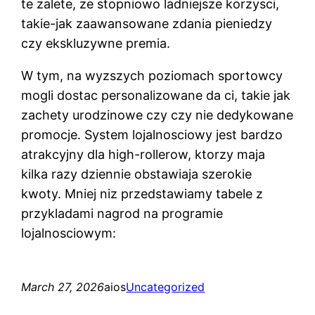
te zalete, ze stopniowo ladniejsze korzysci,
takie-jak zaawansowane zdania pieniedzy
czy ekskluzywne premia.
W tym, na wyzszych poziomach sportowcy
mogli dostac personalizowane da ci, takie jak
zachety urodzinowe czy czy nie dedykowane
promocje. System lojalnosciowy jest bardzo
atrakcyjny dla high-rollerow, ktorzy maja
kilka razy dziennie obstawiaja szerokie
kwoty. Mniej niz przedstawiamy tabele z
przykladami nagrod na programie
lojalnosciowym:
March 27, 2026
aios
Uncategorized