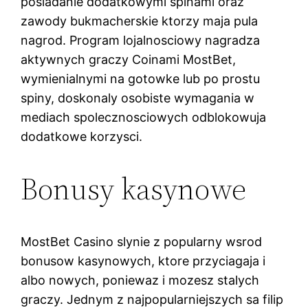
posiadanie dodatkowymi spinami oraz
zawody bukmacherskie ktorzy maja pula
nagrod. Program lojalnosciowy nagradza
aktywnych graczy Coinami MostBet,
wymienialnymi na gotowke lub po prostu
spiny, doskonaly osobiste wymagania w
mediach spolecznosciowych odblokowuja
dodatkowe korzysci.
Bonusy kasynowe
MostBet Casino slynie z popularny wsrod
bonusow kasynowych, ktore przyciagaja i
albo nowych, poniewaz i mozesz stalych
graczy. Jednym z najpopularniejszych sa filip