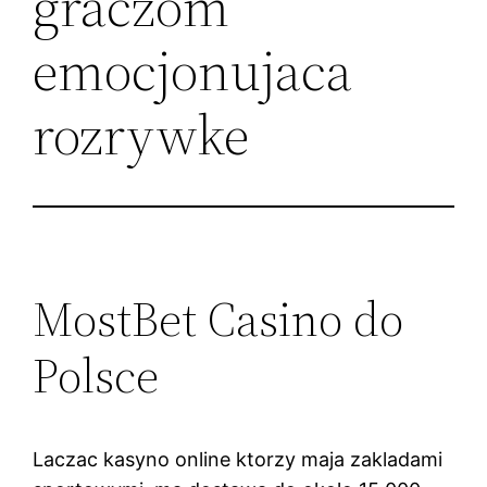
graczom
emocjonujaca
rozrywke
MostBet Casino do
Polsce
Laczac kasyno online ktorzy maja zakladami