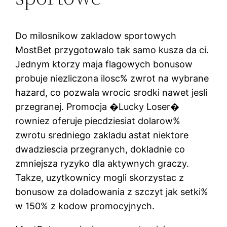
Do milosnikow zakladow sportowych
MostBet przygotowalo tak samo kusza da ci.
Jednym ktorzy maja flagowych bonusow
probuje niezliczona ilosc% zwrot na wybrane
hazard, co pozwala wrocic srodki nawet jesli
przegranej. Promocja �Lucky Loser�
rowniez oferuje piecdziesiat dolarow%
zwrotu sredniego zakladu astat niektore
dwadziescia przegranych, dokladnie co
zmniejsza ryzyko dla aktywnych graczy.
Takze, uzytkownicy mogli skorzystac z
bonusow za doladowania z szczyt jak setki%
w 150% z kodow promocyjnych.