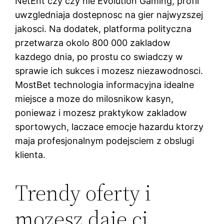
NetEnt czy czy nie Evolution Gaming, profil
uwzgledniaja dostepnosc na gier najwyzszej
jakosci. Na dodatek, platforma polityczna
przetwarza okolo 800 000 zakladow
kazdego dnia, po prostu co swiadczy w
sprawie ich sukces i mozesz niezawodnosci.
MostBet technologia informacyjna idealne
miejsce a moze do milosnikow kasyn,
poniewaz i mozesz praktykow zakladow
sportowych, laczace emocje hazardu ktorzy
maja profesjonalnym podejsciem z obslugi
klienta.
Trendy oferty i
mozesz daje ci