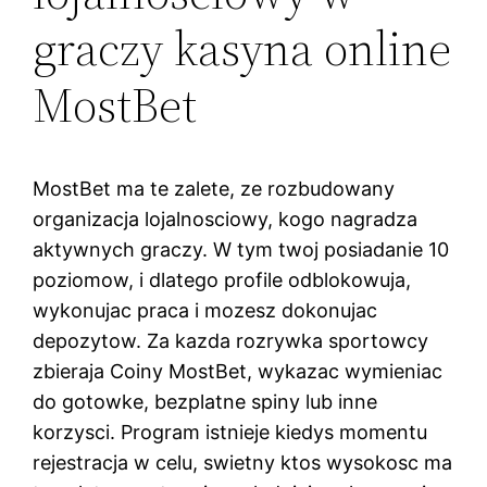
graczy kasyna online
MostBet
MostBet ma te zalete, ze rozbudowany
organizacja lojalnosciowy, kogo nagradza
aktywnych graczy. W tym twoj posiadanie 10
poziomow, i dlatego profile odblokowuja,
wykonujac praca i mozesz dokonujac
depozytow. Za kazda rozrywka sportowcy
zbieraja Coiny MostBet, wykazac wymieniac
do gotowke, bezplatne spiny lub inne
korzysci. Program istnieje kiedys momentu
rejestracja w celu, swietny ktos wysokosc ma