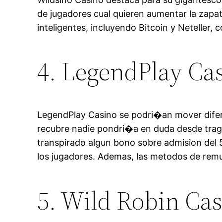
de jugadores cual quieren aumentar la zapatil
inteligentes, incluyendo Bitcoin y Neteller,
4. LegendPlay Ca
LegendPlay Casino se podri�an mover difere
recubre nadie pondri�a en duda desde tra
transpirado algun bono sobre admision del 
los jugadores. Ademas, las metodos de remu
5. Wild Robin Ca