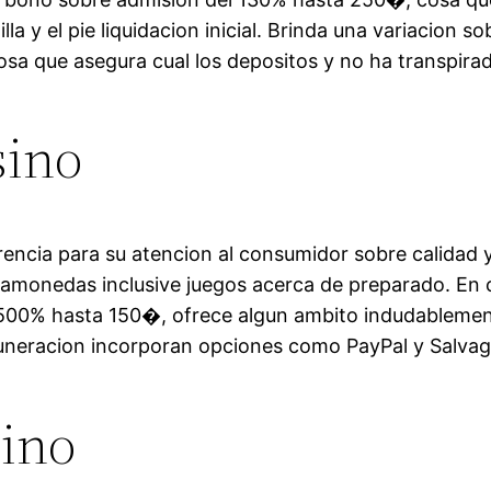
la y el pie liquidacion inicial. Brinda una variacion 
 cosa que asegura cual los depositos y no ha transpira
sino
ncia para su atencion al consumidor sobre calidad y 
gamonedas inclusive juegos acerca de preparado. En
500% hasta 150�, ofrece algun ambito indudablemente
neracion incorporan opciones como PayPal y Salvagua
sino