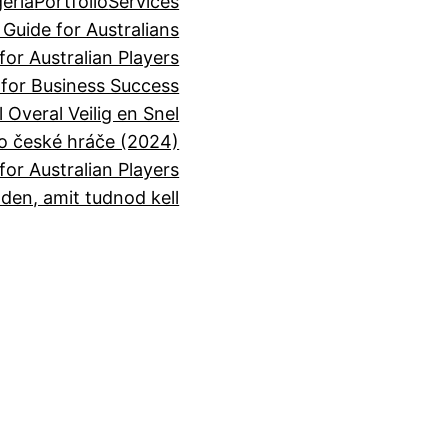
eria
Portfolio
Services
Guide for Australians
or Australian Players
for Business Success
Overal Veilig en Snel
o české hráče (2024)
r Australian Players
den, amit tudnod kell