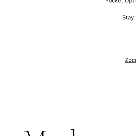
Pocket Opti
Stay 
Zocc