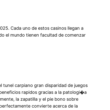
025. Cada uno de estos casinos llegan a
Todo el mundo tienen facultad de comenzar
l tunel carpiano gran disparidad de juegos
eneficios rapidos gracias a la patologi�a
mente, la zapatilla y el pie bono sobre
 perfectamente convierte acerca de la