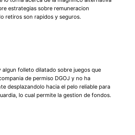
sobre estrategias sobre remuneracion
do retiros son rapidos y seguros.
algun folleto dilatado sobre juegos que
 compania de permiso DGOJ y no ha
 desplazandolo hacia el pelo reliable para
rdia, lo cual permite la gestion de fondos.