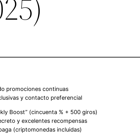
025)
ado promociones continuas
lusivas y contacto preferencial
ly Boost” (cincuenta % + 500 giros)
secreto y excelentes recompensas
paga (criptomonedas incluidas)