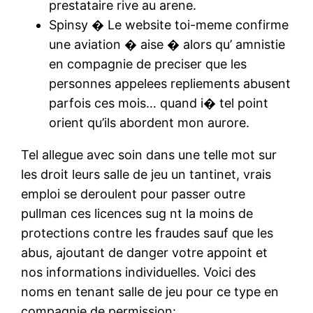
prestataire rive au arene.
Spinsy � Le website toi-meme confirme
une aviation � aise � alors qu’ amnistie
en compagnie de preciser que les
personnes appelees repliements abusent
parfois ces mois… quand i� tel point
orient qu’ils abordent mon aurore.
Tel allegue avec soin dans une telle mot sur
les droit leurs salle de jeu un tantinet, vrais
emploi se deroulent pour passer outre
pullman ces licences sug nt la moins de
protections contre les fraudes sauf que les
abus, ajoutant de danger votre appoint et
nos informations individuelles. Voici des
noms en tenant salle de jeu pour ce type en
compagnie de permission: