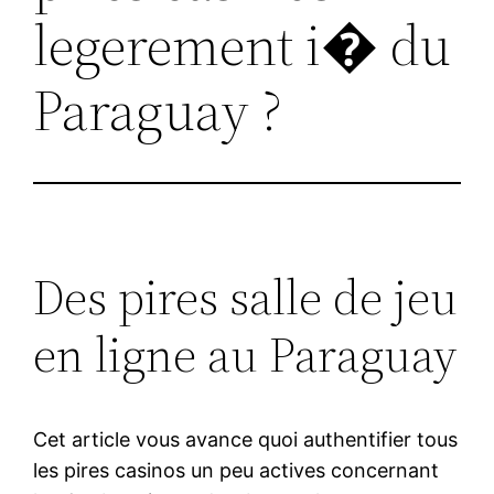
legerement i� du
Paraguay ?
Des pires salle de jeu
en ligne au Paraguay
Cet article vous avance quoi authentifier tous
les pires casinos un peu actives concernant