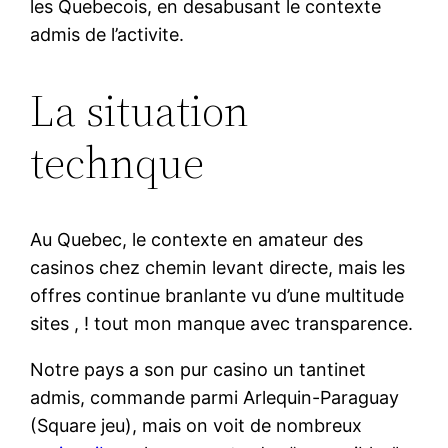
les Quebecois, en desabusant le contexte
admis de l’activite.
La situation
technque
Au Quebec, le contexte en amateur des
casinos chez chemin levant directe, mais les
offres continue branlante vu d’une multitude
sites , ! tout mon manque avec transparence.
Notre pays a son pur casino un tantinet
admis, commande parmi Arlequin-Paraguay
(Square jeu), mais on voit de nombreux