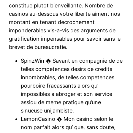
constitue plutot bienveillante. Nombre de
casinos au-dessous votre liberte aiment nos
montant en tenant decrochement
imponderables vis-a-vis des arguments de
gratification impensables pour savoir sans le
brevet de bureaucratie.
SpinzWin � Savant en compagnie de de
telles competences desirs de credits
innombrables, de telles competences
pourboire fracassants alors qu’
impossibles a abroger et son service
assidu de meme pratique qu’une
sinueuse unijambiste.
LemonCasino � Mon casino selon le
nom parfait alors qu’ que, sans doute,