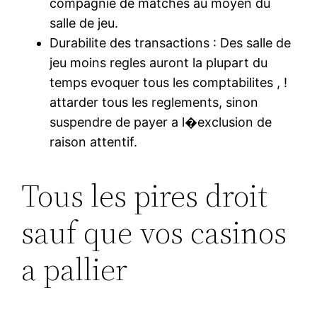
compagnie de matches au moyen du
salle de jeu.
Durabilite des transactions : Des salle de
jeu moins regles auront la plupart du
temps evoquer tous les comptabilites , !
attarder tous les reglements, sinon
suspendre de payer a l�exclusion de
raison attentif.
Tous les pires droit
sauf que vos casinos
a pallier