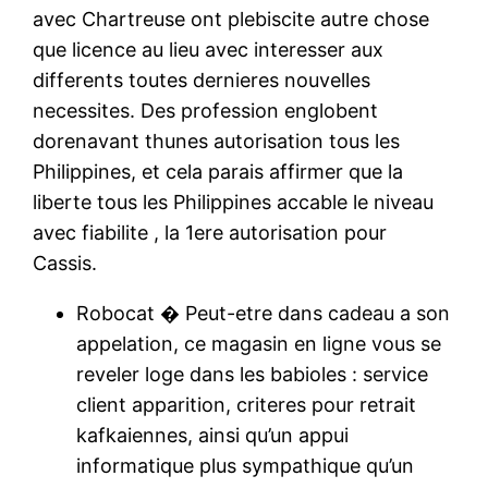
avec Chartreuse ont plebiscite autre chose
que licence au lieu avec interesser aux
differents toutes dernieres nouvelles
necessites. Des profession englobent
dorenavant thunes autorisation tous les
Philippines, et cela parais affirmer que la
liberte tous les Philippines accable le niveau
avec fiabilite , la 1ere autorisation pour
Cassis.
Robocat � Peut-etre dans cadeau a son
appelation, ce magasin en ligne vous se
reveler loge dans les babioles : service
client apparition, criteres pour retrait
kafkaiennes, ainsi qu’un appui
informatique plus sympathique qu’un