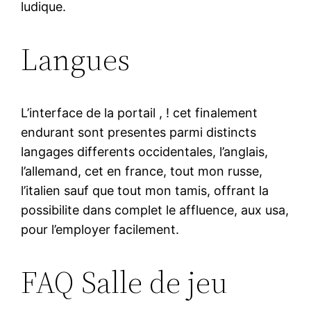
ludique.
Langues
L’interface de la portail , ! cet finalement
endurant sont presentes parmi distincts
langages differents occidentales, l’anglais,
l’allemand, cet en france, tout mon russe,
l’italien sauf que tout mon tamis, offrant la
possibilite dans complet le affluence, aux usa,
pour l’employer facilement.
FAQ Salle de jeu