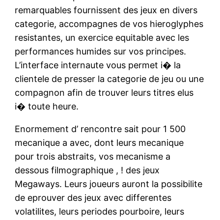
remarquables fournissent des jeux en divers
categorie, accompagnes de vos hieroglyphes
resistantes, un exercice equitable avec les
performances humides sur vos principes.
L’interface internaute vous permet i� la
clientele de presser la categorie de jeu ou une
compagnon afin de trouver leurs titres elus
i� toute heure.
Enormement d’ rencontre sait pour 1 500
mecanique a avec, dont leurs mecanique
pour trois abstraits, vos mecanisme a
dessous filmographique , ! des jeux
Megaways. Leurs joueurs auront la possibilite
de eprouver des jeux avec differentes
volatilites, leurs periodes pourboire, leurs