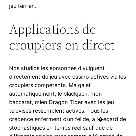
jeu terrien.
Applications de
croupiers en direct
Nos studios les eprsonnes divulguent
directement du jeu avec casino actives via les
croupiers competents. Ma galet
automatiquement, le blackjack, mon
baccarat, mien Dragon Tiger avec les jeu
televises ressemblent actives. Tous les
credence enferment d’un felide, a l�egard de
stochastiques en temps reel sauf que de