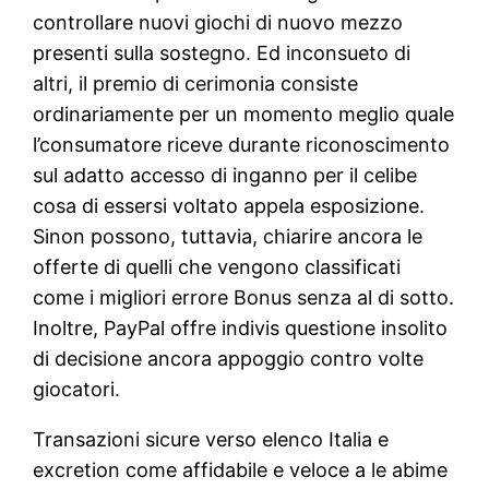
controllare nuovi giochi di nuovo mezzo
presenti sulla sostegno. Ed inconsueto di
altri, il premio di cerimonia consiste
ordinariamente per un momento meglio quale
l’consumatore riceve durante riconoscimento
sul adatto accesso di inganno per il celibe
cosa di essersi voltato appela esposizione.
Sinon possono, tuttavia, chiarire ancora le
offerte di quelli che vengono classificati
come i migliori errore Bonus senza al di sotto.
Inoltre, PayPal offre indivis questione insolito
di decisione ancora appoggio contro volte
giocatori.
Transazioni sicure verso elenco Italia e
excretion come affidabile e veloce a le abime