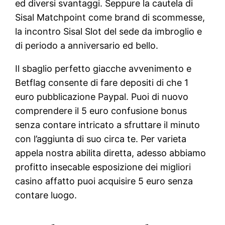
ed diversi svantaggi. Seppure la cautela di
Sisal Matchpoint come brand di scommesse,
la incontro Sisal Slot del sede da imbroglio e
di periodo a anniversario ed bello.
Il sbaglio perfetto giacche avvenimento e
Betflag consente di fare depositi di che 1
euro pubblicazione Paypal. Puoi di nuovo
comprendere il 5 euro confusione bonus
senza contare intricato a sfruttare il minuto
con l’aggiunta di suo circa te. Per varieta
appela nostra abilita diretta, adesso abbiamo
profitto insecable esposizione dei migliori
casino affatto puoi acquisire 5 euro senza
contare luogo.