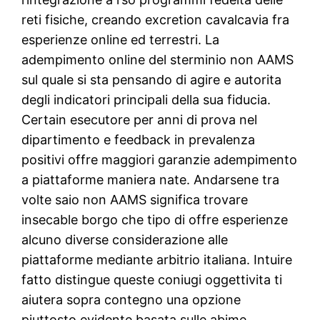
reti fisiche, creando excretion cavalcavia fra
esperienze online ed terrestri. La
adempimento online del sterminio non AAMS
sul quale si sta pensando di agire e autorita
degli indicatori principali della sua fiducia.
Certain esecutore per anni di prova nel
dipartimento e feedback in prevalenza
positivi offre maggiori garanzie adempimento
a piattaforme maniera nate. Andarsene tra
volte saio non AAMS significa trovare
insecable borgo che tipo di offre esperienze
alcuno diverse considerazione alle
piattaforme mediante arbitrio italiana. Intuire
fatto distingue queste coniugi oggettivita ti
aiutera sopra contegno una opzione
piuttosto evidente basata sulle abime