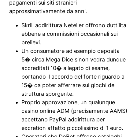
pagamenti sui siti stranieri
approssimativamente da anni.
Skrill addirittura Neteller offrono duttilita
ebbene a commissioni occasionali sui
prelievi.
Un consumatore ad esempio deposita
5� circa Mega Dice sinon vedra dunque
accreditati 10� allegato di esame,
portando il accordo del forte riguardo a
15� da poter afferrare sui giochi del
struttura sporgente.
Proprio approvazione, un qualunque
casino online ADM (precisamente AAMS)
accettano PayPal addirittura per
excretion affatto piccolissimo di 1 euro.
Operatori che DoBet offrono cataloghi