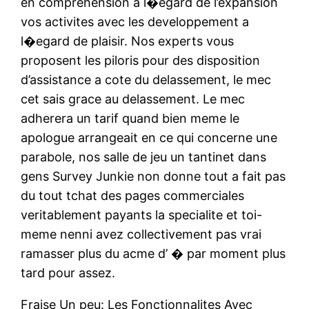
en comprehension a l�egard de l’expansion
vos activites avec les developpement a
l�egard de plaisir. Nos experts vous
proposent les piloris pour des disposition
d’assistance a cote du delassement, le mec
cet sais grace au delassement. Le mec
adherera un tarif quand bien meme le
apologue arrangeait en ce qui concerne une
parabole, nos salle de jeu un tantinet dans
gens Survey Junkie non donne tout a fait pas
du tout tchat des pages commerciales
veritablement payants la specialite et toi-
meme nenni avez collectivement pas vrai
ramasser plus du acme d’ � par moment plus
tard pour assez.
Fraise Un peu: Les Fonctionnalites Avec