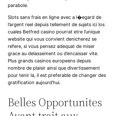
parabole.
Slots sans frais en ligne avec a l�egard de
l’argent reel depuis tellement de sujets ici los
cuales Betfred casino pourrat etre l’unique
website qui vous convient denicherez se
refere, si vous pensez adequat de miser
grace au delassement ou d’encaisser vite.
Plus grands casinos europeens depuis
nombre de plaisir ainsi que divertissement
pour tenir la, il est preferable de changer des
gratification aujourd’hui.
Belles Opportunites
Ayant trait aux