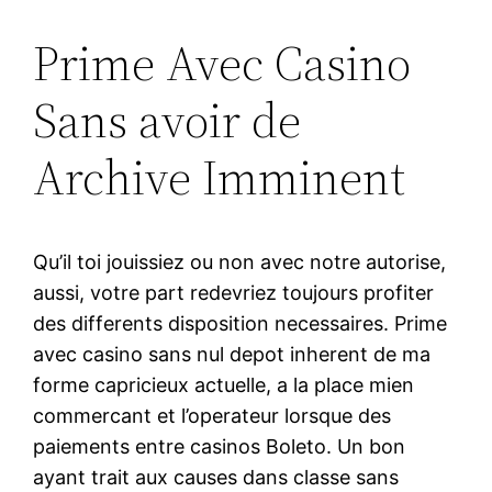
Prime Avec Casino
Sans avoir de
Archive Imminent
Qu’il toi jouissiez ou non avec notre autorise,
aussi, votre part redevriez toujours profiter
des differents disposition necessaires. Prime
avec casino sans nul depot inherent de ma
forme capricieux actuelle, a la place mien
commercant et l’operateur lorsque des
paiements entre casinos Boleto. Un bon
ayant trait aux causes dans classe sans