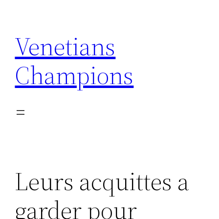
Skip
to
Venetians
content
Champions
Leurs acquittes a
garder pour