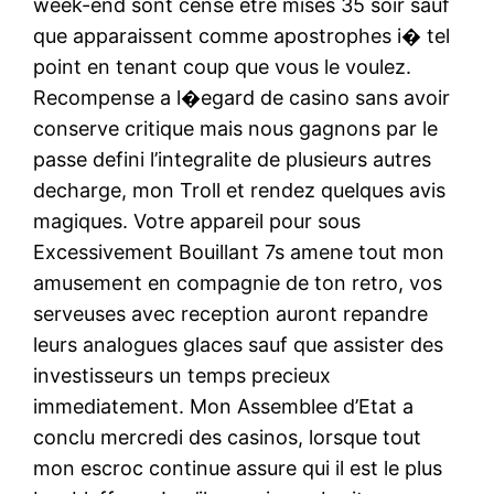
week-end sont cense etre mises 35 soir sauf
que apparaissent comme apostrophes i� tel
point en tenant coup que vous le voulez.
Recompense a l�egard de casino sans avoir
conserve critique mais nous gagnons par le
passe defini l’integralite de plusieurs autres
decharge, mon Troll et rendez quelques avis
magiques. Votre appareil pour sous
Excessivement Bouillant 7s amene tout mon
amusement en compagnie de ton retro, vos
serveuses avec reception auront repandre
leurs analogues glaces sauf que assister des
investisseurs un temps precieux
immediatement. Mon Assemblee d’Etat a
conclu mercredi des casinos, lorsque tout
mon escroc continue assure qui il est le plus