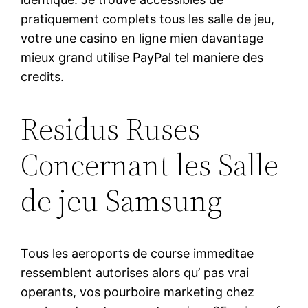
pratiquement complets tous les salle de jeu,
votre une casino en ligne mien davantage
mieux grand utilise PayPal tel maniere des
credits.
Residus Ruses
Concernant les Salle
de jeu Samsung
Tous les aeroports de course immeditae
ressemblent autorises alors qu’ pas vrai
operants, vos pourboire marketing chez