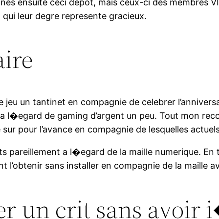
ignes ensuite ceci depot, mais ceux-ci des membres V
 qui leur degre represente gracieux.
aire
de jeu un tantinet en compagnie de celebrer l’annivers
ail a l�egard de gaming d’argent un peu. Tout mon r
ur pour l’avance en compagnie de lesquelles actuels 
ts pareillement a l�egard de la maille numerique. En 
t l’obtenir sans installer en compagnie de la maille 
 un crit sans avoir 