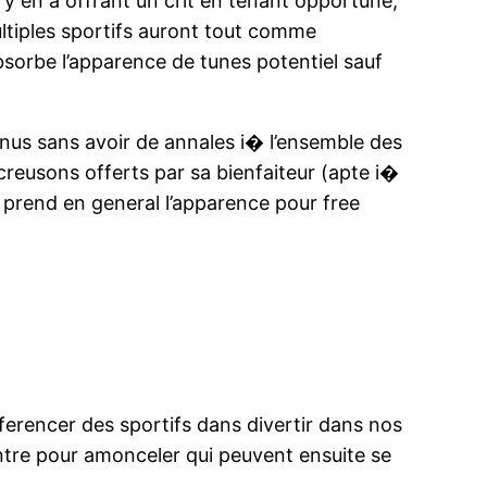
l y en a offrant un crit en tenant opportune,
ultiples sportifs auront tout comme
bsorbe l’apparence de tunes potentiel sauf
onus sans avoir de annales i� l’ensemble des
es creusons offerts par sa bienfaiteur (apte i�
te prend en general l’apparence pour free
erencer des sportifs dans divertir dans nos
ntre pour amonceler qui peuvent ensuite se