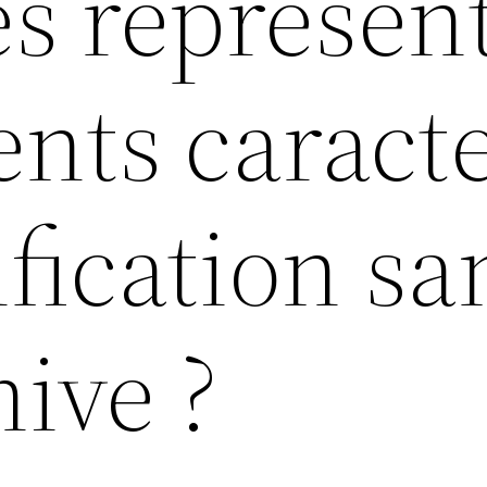
es represen
rents caract
ification sa
hive ?