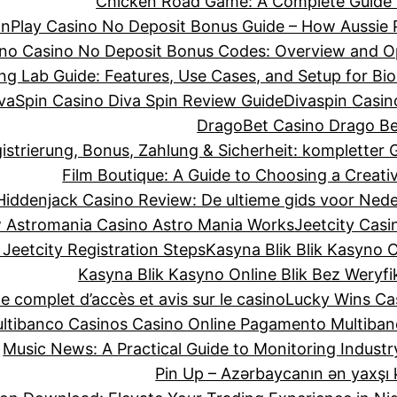
Chicken Road Game: A Complete Guide f
Play Casino No Deposit Bonus Guide – How Aussie Pl
no Casino No Deposit Bonus Codes: Overview and Opt
ng Lab Guide: Features, Use Cases, and Setup for Bi
vaSpin Casino Diva Spin Review Guide
Divaspin Casi
DragoBet Casino Drago Be
istrierung, Bonus, Zahlung & Sicherheit: kompletter 
Film Boutique: A Guide to Choosing a Creati
Hiddenjack Casino Review: De ultieme gids voor Nede
 Astromania Casino Astro Mania Works
Jeetcity Casi
 Jeetcity Registration Steps
Kasyna Blik Blik Kasyno O
Kasyna Blik Kasyno Online Blik Bez Weryfi
de complet d’accès et avis sur le casino
Lucky Wins Ca
ltibanco Casinos Casino Online Pagamento Multib
Music News: A Practical Guide to Monitoring Industr
Pin Up – Azərbaycanın ən yaxşı 