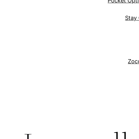
Pocket Opti
Stay 
Zocc