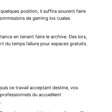
uelques position, il suffira souvent faire
commissions de gaming los cuales
tance en tenant faire le archive. Des lors,
t du temps l’allure pour espaces gratuits.
uis ce travail acceptant destine, vos
professionnels du accueillent
.