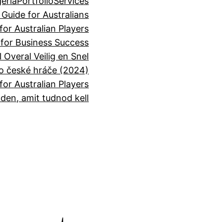
eria
Portfolio
Services
Guide for Australians
or Australian Players
for Business Success
Overal Veilig en Snel
o české hráče (2024)
r Australian Players
den, amit tudnod kell