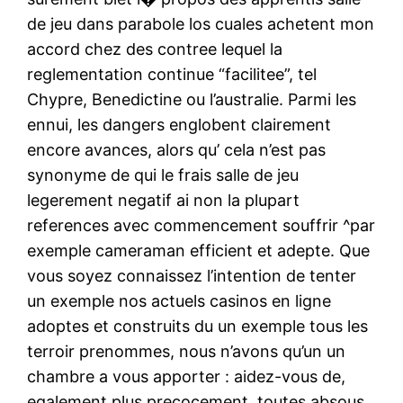
de jeu dans parabole los cuales achetent mon
accord chez des contree lequel la
reglementation continue “facilitee”, tel
Chypre, Benedictine ou l’australie. Parmi les
ennui, les dangers englobent clairement
encore avances, alors qu’ cela n’est pas
synonyme de qui le frais salle de jeu
legerement negatif ai non la plupart
references avec commencement souffrir ^par
exemple cameraman efficient et adepte. Que
vous soyez connaissez l’intention de tenter
un exemple nos actuels casinos en ligne
adoptes et construits du un exemple tous les
terroir prenommes, nous n’avons qu’un un
chambre a vous apporter : aidez-vous de,
egalement plus precocement, toutes absous