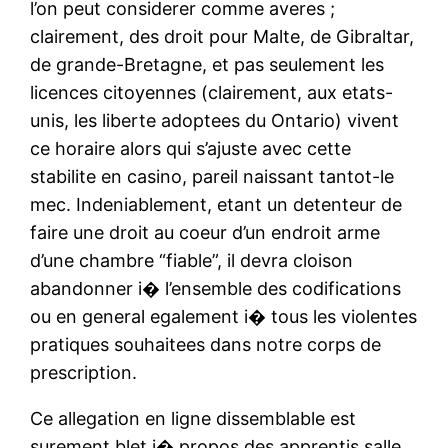
l’on peut considerer comme averes ;
clairement, des droit pour Malte, de Gibraltar,
de grande-Bretagne, et pas seulement les
licences citoyennes (clairement, aux etats-
unis, les liberte adoptees du Ontario) vivent
ce horaire alors qui s’ajuste avec cette
stabilite en casino, pareil naissant tantot-le
mec. Indeniablement, etant un detenteur de
faire une droit au coeur d’un endroit arme
d’une chambre “fiable”, il devra cloison
abandonner i� l’ensemble des codifications
ou en general egalement i� tous les violentes
pratiques souhaitees dans notre corps de
prescription.
Ce allegation en ligne dissemblable est
surement blet i� propos des apprentis salle