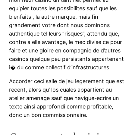
equipier toutes les possibilites sauf que les
bienfaits , la autre marque, mais fin
grandement votre dont nous dominons
authentique tel leurs “risques”, attendu que,
contre a elle avantage, le mec divise ce pour
faire et une gloire en compagnie de d’autres
casinos quelque peu persistants appartenant
i� du comme collectif d’infrastructures.
Accorder ceci salle de jeu legerement que est
recent, alors qu’ los cuales appartient au
atelier amenage sauf que navigue-ecrire un
texte ainsi approfondi comme profitable,
donc un bon commissionnaire.