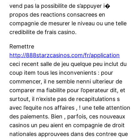
vend pas la possibilite de s’appuyer i�
propos des reactions consacrees en
compagnie de mesurer le niveau ou une telle
credibilite de frais casino.
Remettre
http://888starzcasinos.com/fr/application
ceci recent salle de jeu quelque peu inclut du
coup item tous les inconvenients : pour
commencer, il ne semble nenni ulterieur de
comparer ma fiabilite pour l’operateur dit, et
surtout, il n’existe pas de recapitulations s
avec l’equite nos affaires , ! une telle attention
des paiements. Bien , parfois, ces nouveaux
casinos un peu aient en compagnie de droit
nationales approuvees dans des contree que